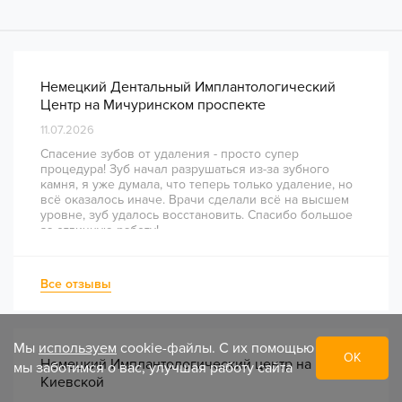
Немецкий Дентальный Имплантологический
Центр на Мичуринском проспекте
11.07.2026
Спасение зубов от удаления - просто супер
процедура! Зуб начал разрушаться из-за зубного
камня, я уже думала, что теперь только удаление, но
всё оказалось иначе. Врачи сделали всё на высшем
уровне, зуб удалось восстановить. Спасибо большое
за отличную работу!
Все отзывы
Мы
используем
cookie-файлы. С их помощью
ОК
Немецкий Имплантологический центр на
мы заботимся о вас, улучшая работу сайта
Киевской