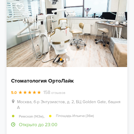
Стоматология ОртоЛайк
158
5.0
отзывов
Москва, б-р Энтузиастов, д. 2, БЦ Golden Gate, башня
А
,
Площадь Ильича (36м)
Римская (143м)
Открыто до 23:00