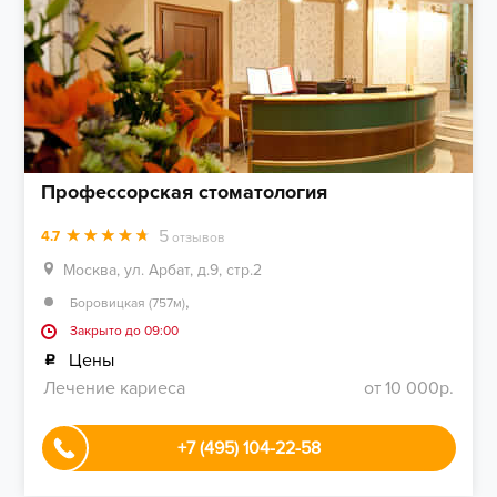
Профессорская стоматология
5
4.7
отзывов
Москва, ул. Арбат, д.9, стр.2
,
Боровицкая (757м)
Закрыто до 09:00
Цены
Лечение кариеса
от 10 000р.
+7 (495) 104-22-58