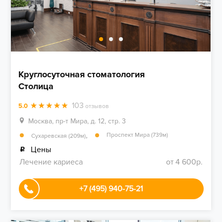
Круглосуточная стоматология
Столица
103
5.0
отзывов
Москва, пр-т Мира, д. 12, стр. 3
,
Проспект Мира (739м)
Сухаревская (209м)
Цены
Лечение кариеса
от 4 600р.
+7 (495) 940-75-21