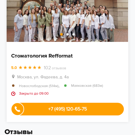
Стоматология Refformat
102
5.0
отзывов
Москва, ул. Фадеева, д. 4а
,
Маяковская (683м)
Новослободская (514м)
Закрыто до 09:00
+7 (495) 120-65-75
Отзывы