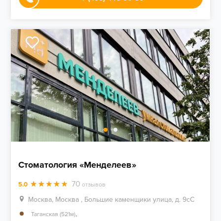
Стоматология «Менделеев»
70
5.0
отзывов
Москва, Москва , Большие каменщики улица, д. 9cС
,
Таганская (521м)