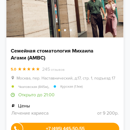
Семейная стоматология Михаила
Агами (AMBC)
245
5.0
отзывов
Москва, пер. Наставнический, д.17, стр. 1, подъезд 17
,
Курская (1.1км)
Чкаловская (845м)
Открыто до 21:00
Цены
Лечение кариеса
от 9 200р.
+7 (495) 445-50-55