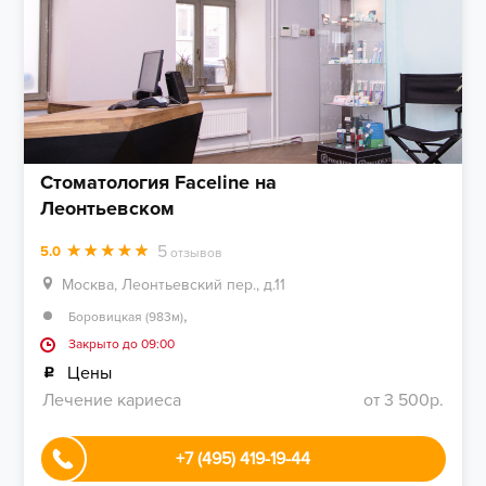
Стоматология Faceline на
Леонтьевском
5
5.0
отзывов
Москва, Леонтьевский пер., д.11
,
Боровицкая (983м)
Закрыто до 09:00
Цены
Лечение кариеса
от 3 500р.
+7 (495) 419-19-44