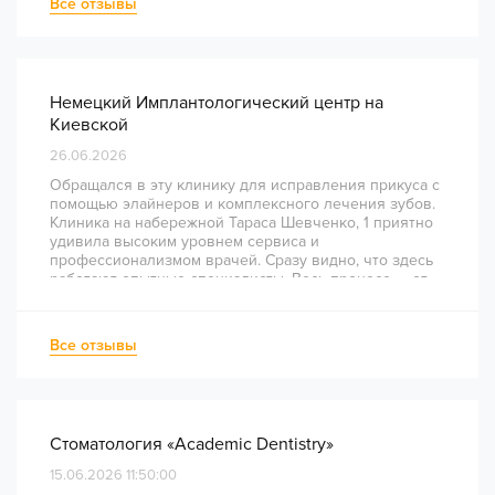
Все отзывы
Немецкий Имплантологический центр на
Киевской
26.06.2026
Обращался в эту клинику для исправления прикуса с
помощью элайнеров и комплексного лечения зубов.
Клиника на набережной Тараса Шевченко, 1 приятно
удивила высоким уровнем сервиса и
профессионализмом врачей. Сразу видно, что здесь
работают опытные специалисты. Весь процесс — от
диагностики и планирования до завершения лечения
— был понятным и хорошо организованным. Даже
непростое перелечивание каналов прошло
Все отзывы
комфортно и безболезненно. Рекомендую всем, кто
ценит качество лечения и современный подход!
Стоматология «Academic Dentistry»
15.06.2026 11:50:00