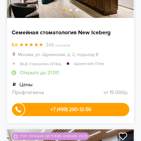
Семейная стоматология New Iceberg
346
5.0
отзывов
Москва, ул. Щукинская, д. 2, подъезд 8
,
Щукинская (1.1км)
МЦК Стрешнево (474м)
Открыто до 21:00
Цены
Профгигиена
от 15 000р.
+7 (499) 290-12-56
ТОП ЛУЧШИХ ДЕТСКИХ КЛИНИК 2026