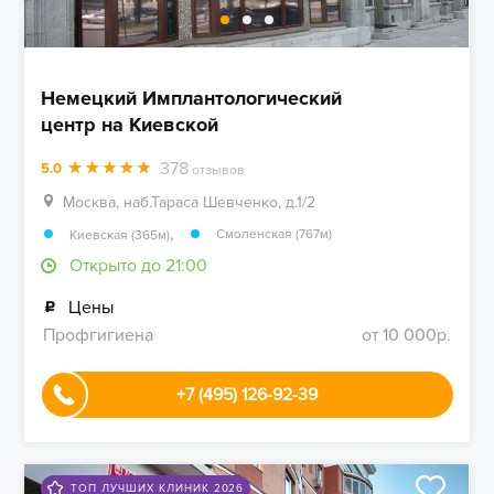
Немецкий Имплантологический
центр на Киевской
378
5.0
отзывов
Москва, наб.Тараса Шевченко, д.1/2
,
Смоленская (767м)
Киевская (365м)
Открыто до 21:00
Цены
Профгигиена
от 10 000р.
+7 (495) 126-92-39
ТОП ЛУЧШИХ КЛИНИК 2026