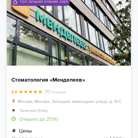
ТОП ЛУЧШИХ КЛИНИК 2026
Стоматология «Менделеев»
70
5.0
отзывов
Москва, Москва , Большие каменщики улица, д. 9cС
,
Таганская (521м)
Открыто до 21:00
Цены