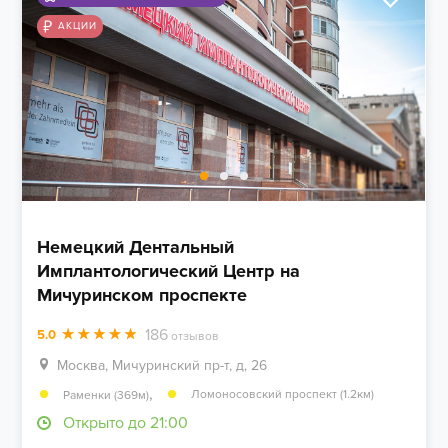
АКЦИИ
Немецкий Дентальный
Имплантологический Центр на
Мичуринском проспекте
186
5.0
отзывов
Москва, Мичуринский пр-т, д, 26
,
Ломоносовский проспект (1.2км)
Раменки (369м)
Открыто до 21:00