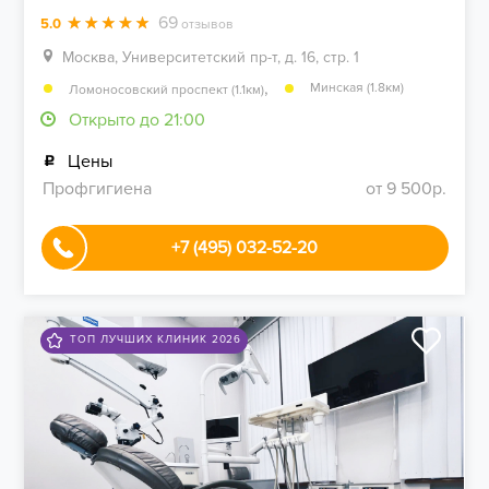
69
5.0
отзывов
Москва, Университетский пр-т, д. 16, стр. 1
,
Минская (1.8км)
Ломоносовский проспект (1.1км)
Открыто до 21:00
Цены
Профгигиена
от 9 500р.
+7 (495) 032-52-20
ТОП ЛУЧШИХ КЛИНИК 2026