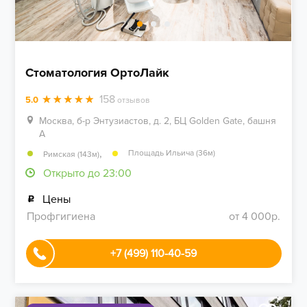
Стоматология ОртоЛайк
158
5.0
отзывов
Москва, б-р Энтузиастов, д. 2, БЦ Golden Gate, башня
А
,
Площадь Ильича (36м)
Римская (143м)
Открыто до 23:00
Цены
Профгигиена
от 4 000р.
+7 (499) 110-40-59