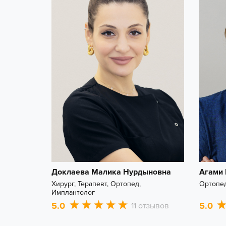
Доклаева Малика Нурдыновна
Агами 
Хирург, Терапевт, Ортопед,
Ортопед
Имплантолог
5.0
5.0
11 отзывов