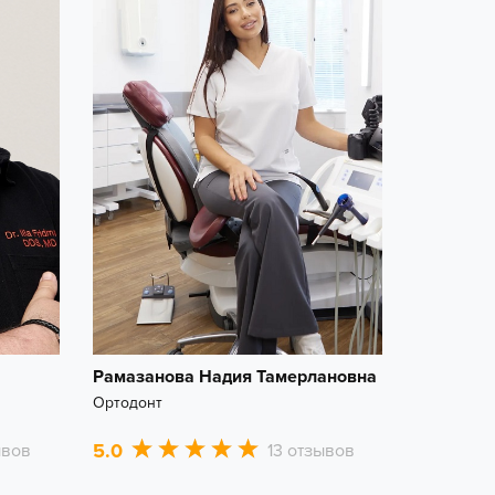
Рамазанова Надия Тамерлановна
Ортодонт
5.0
ывов
13 отзывов