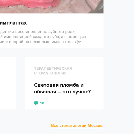
 имплантах
адентии восстановление зубного ряда
й имплантацией каждого зуба, а с помощью
ии с опорой на несколько имплантов. Для
ТЕРАПЕВТИЧЕСКАЯ
СТОМАТОЛОГИЯ
евич
ередних зубов
Световая пломба и
обычная – что лучше?
10
Все стоматологии Москвы