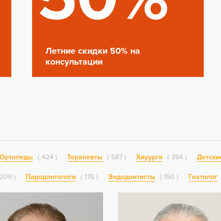
Летние скидки 50% на
консультации
Ортопеды
424
Терапевты
587
Хирурги
394
Детски
209
Пародонтологи
176
Эндодонтисты
150
Гнатолог