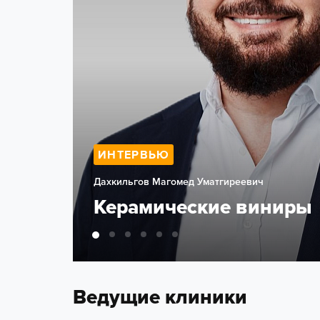
ИНТЕРВЬЮ
Дахкильгов Магомед Уматгиреевич
 детей
Керамические виниры
Ведущие клиники