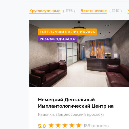
Круглосуточные
1175
Эстетические
1210
ТОП ЛУЧШИХ КЛИНИК2026
РЕКОМЕНДОВАНО
Немецкий Дентальный
Имплантологический Центр на
Мичуринском проспекте
Раменки, Ломоносовский проспект
5.0
186 отзывов