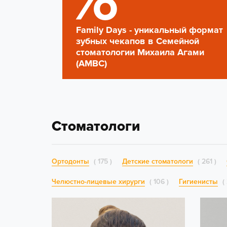
Family Days - уникальный формат
зубных чекапов в Семейной
стоматологии Михаила Агами
(AMBC)
Стоматологи
Ортодонты
175
Детские стоматологи
261
Челюстно-лицевые хирурги
106
Гигиенисты