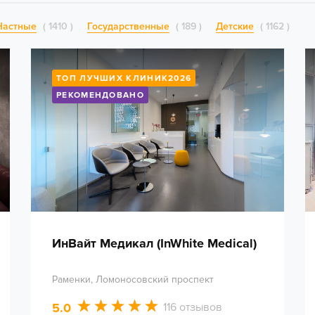
Частные
1410
Государственные
189
Детские
1162
ТОП ЛУЧШИХ КЛИНИК2026
РЕКОМЕНДОВАНО
ИнВайт Медикал (InWhite Medical)
Раменки, Ломоносовский проспект
5.0
116 отзывов