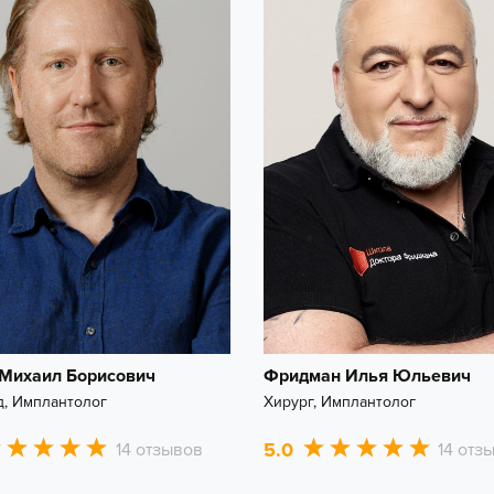
Михаил Борисович
Фридман Илья Юльевич
, Имплантолог
Хирург, Имплантолог
5.0
14 отзывов
14 отз