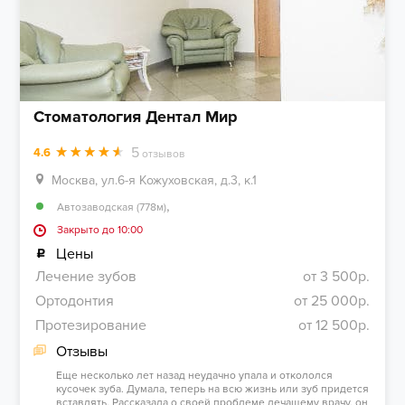
Стоматология Дентал Мир
5
4.6
отзывов
Москва, ул.6-я Кожуховская, д.3, к.1
,
Автозаводская (778м)
Закрыто до 10:00
Цены
Лечение зубов
от 3 500р.
Ортодонтия
от 25 000р.
Протезирование
от 12 500р.
Отзывы
Еще несколько лет назад неудачно упала и откололся
кусочек зуба. Думала, теперь на всю жизнь или зуб придется
вставлять. Рассказала о своей проблеме лечащему врачу, он