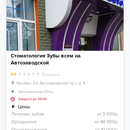
Стоматология Зубы всем на
Автозаводской
0
0.0
отзывов
Москва, 3-й Автозаводский пр-т, д. 4
,
Автозаводская (211м)
Закрыто до 09:00
Цены
Лечение зубов
от 3 000р.
Ортодонтия
от 98 900р.
Протезирование
от 10 000р.