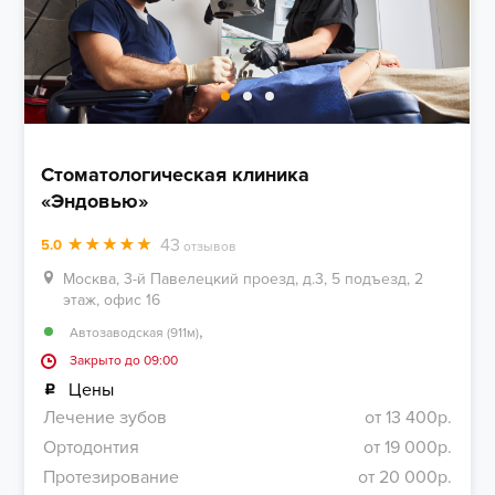
Стоматологическая клиника
«Эндовью»
43
5.0
отзывов
Москва, 3-й Павелецкий проезд, д.3, 5 подъезд, 2
этаж, офис 16
,
Автозаводская (911м)
Закрыто до 09:00
Цены
Лечение зубов
от 13 400р.
Ортодонтия
от 19 000р.
Протезирование
от 20 000р.