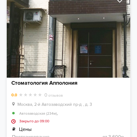
Стоматология Апполония
0
0.0
отзывов
Москва, 2-й Автозаводский пр-д , д. 3
,
Автозаводская (234м)
Закрыто до 09:00
Цены