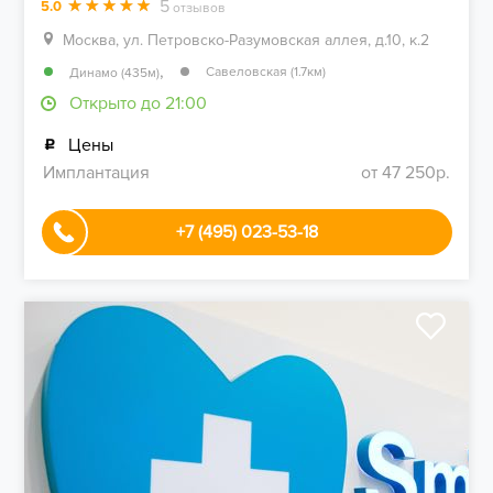
5
5.0
отзывов
Москва, ул. Петровско-Разумовская аллея, д.10, к.2
,
Савеловская (1.7км)
Динамо (435м)
Открыто до 21:00
Цены
Имплантация
от 47 250р.
+7 (495) 023-53-18