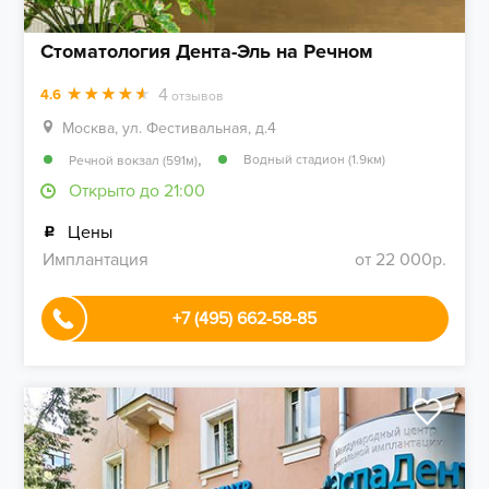
Стоматология Дента-Эль на Речном
4
4.6
отзывов
Москва, ул. Фестивальная, д.4
,
Водный стадион (1.9км)
Речной вокзал (591м)
Открыто до 21:00
Цены
Имплантация
от 22 000р.
+7 (495) 662-58-85