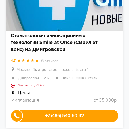
Стоматология инновационных
технологий Smile-at-Once (Смайл эт
ванс) на Дмитровской
6
4.7
отзывов
Москва, Дмитровское шоссе, д.5, стр 1
,
Тимирязевская (695м)
Дмитровская (575м)
Закрыто до 10:00
Цены
Имплантация
от 35 000р.
+7 (495) 540-50-42