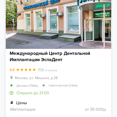
Международный Центр Дентальной
Имплантации ЭспаДент
158
5.0
отзывов
Москва, ул. Мишина, д.38
,
Савеловская (1.6км)
Динамо (798м)
Открыто до 21:00
Цены
Имплантация
от 35 000р.