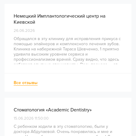
Немецкий Имплантологический центр на
Киевской
26.06.2026
Обращался в эту клинику для исправления прикуса с
помощью элайнеров и комплексного лечения зубов.
Клиника на набережной Тараса Шевченко, 1 приятно
удивила высоким уровнем сервиса и
профессионализмом врачей. Сразу видно, что здесь
работают опытные специалисты. Весь процесс — от
диагностики и планирования до завершения лечения
— был понятным и хорошо организованным. Даже
непростое перелечивание каналов прошло
Все отзывы
комфортно и безболезненно. Рекомендую всем, кто
ценит качество лечения и современный подход!
Стоматология «Academic Dentistry»
15.06.2026 11:50:00
С ребенком ходили в эту стоматологию, были у
доктора Абдулаевой. Очень понравилась и мне и