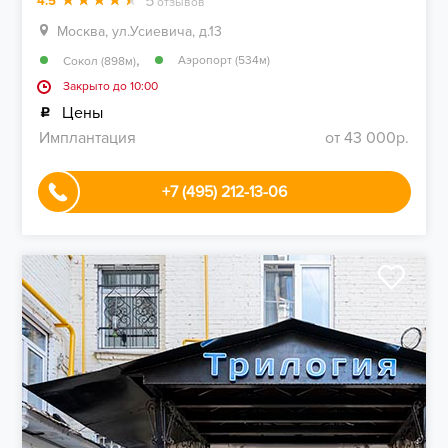
5
4.5
отзывов
Москва, ул.Усиевича, д.13
,
Аэропорт (534м)
Сокол (898м)
Закрыто до 10:00
Цены
Имплантация
от 43 000р.
+7 (495) 212-13-06