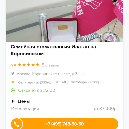
Семейная стоматология Илатан на
Коровинском
5
5.0
отзывов
Москва, Коровинское шоссе, д.3а, к.1
,
МЦК Лихоборы (2.2км)
Селигерская (333м)
Открыто до 22:00
Цены
Имплантация
от 37 000р.
+7 (495) 748-50-50