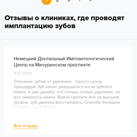
1
2
3
Отзывы о клиниках, где проводят
имплантацию зубов
Немецкий Дентальный Имплантологический
Центр на Мичуринском проспекте
11.07.2026
Спасение зубов от удаления - просто супер
процедура! Зуб начал разрушаться из-за зубного
камня, я уже думала, что теперь только удаление, но
всё оказалось иначе. Врачи сделали всё на высшем
уровне, зуб удалось восстановить. Спасибо большое
за отличную работу!
Все отзывы