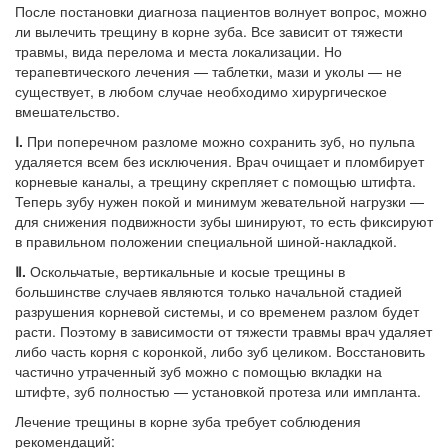
После постановки диагноза пациентов волнует вопрос, можно
ли вылечить трещину в корне зуба. Все зависит от тяжести
травмы, вида перелома и места локализации. Но
терапевтического лечения — таблетки, мази и уколы — не
существует, в любом случае необходимо хирургическое
вмешательство.
Ⅰ.
При поперечном разломе можно сохранить зуб, но пульпа
удаляется всем без исключения. Врач очищает и пломбирует
корневые каналы, а трещину скрепляет с помощью штифта.
Теперь зубу нужен покой и минимум жевательной нагрузки —
для снижения подвижности зубы шинируют, то есть фиксируют
в правильном положении специальной шиной-накладкой.
Ⅱ.
Оскольчатые, вертикальные и косые трещины в
большинстве случаев являются только начальной стадией
разрушения корневой системы, и со временем разлом будет
расти. Поэтому в зависимости от тяжести травмы врач удаляет
либо часть корня с коронкой, либо зуб целиком. Восстановить
частично утраченный зуб можно с помощью вкладки на
штифте, зуб полностью — установкой протеза или импланта.
Лечение трещины в корне зуба требует соблюдения
рекомендаций: