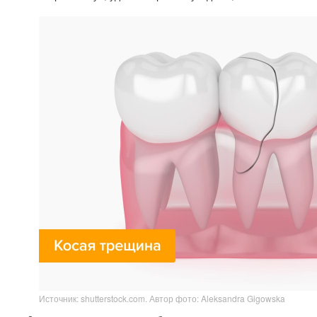
Источник: shutterstock.com. Автор фото: Aleksandra Gigowska