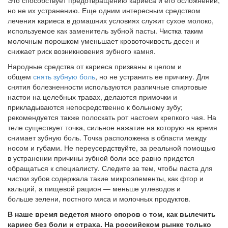
Это способствует предотвращению кариеса и его осложнений,
но не их устранению. Еще одним интересным средством
лечения кариеса в домашних условиях служит сухое молоко,
используемое как заменитель зубной пасты. Чистка таким
молочным порошком уменьшает кровоточивость десен и
снижает риск возникновения зубного камня.
Народные средства от кариеса призваны в целом и
общем
снять зубную боль
, но не устранить ее причину. Для
снятия болезненности используются различные спиртовые
настои на целебных травах, делаются примочки и
прикладываются непосредственно к больному зубу;
рекомендуется также полоскать рот настоем крепкого чая. На
теле существует точка, сильное нажатие на которую на время
снимает зубную боль. Точка расположена в области между
носом и губами. Не переусердствуйте, за реальной помощью
в устранении причины зубной боли все равно придется
обращаться к специалисту. Следите за тем, чтобы паста для
чистки зубов содержала такие микроэлементы, как фтор и
кальций, а пищевой рацион — меньше углеводов и
больше зелени, постного мяса и молочных продуктов.
В наше время ведется много споров о том, как вылечить
кариес без боли и страха. На российском рынке только