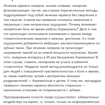
Лечение кариеса лазером, иными словами, лазерная
флюоресценция, так же, как и выше перечисленные методы,
подразумевает под собой лечение кариеса без сверления в
том смысле, в каком мы привыкли понимать сверление и
связанные с ним неприятные ощущения. Почему возникает
неприятная боль во время работы бормашины? Дело в том,
что происходит интенсивное нагревание и трение между
стоматологическим сверлом и эмалью, дентином. А к этим
ощущениям добавляется вибрация, распространяющаяся на
зубные ткани. При лечении лазером не происходит
нагревания тканей из-за низкой мощности излучения. Кроме
того, лазерные аппараты в 20 раз бесшумнее бормашины! В
этом случае, главное, ненароком не уснуть в кабинете
стоматолога. Недаром такой метод рекомендуется не только
для людей с повышенной чувствительностью к боли и звукам,
но также наиболее чутким к восприятию внешних
раздражителей — беременным и детям. К тому же, процедура
лазерного лечения кариеса абсолютно стерильна —
наконечник установки не соприкасается с зубами.
Препарирование полости лазер осуществляет, избирательно
воздействуя на кариес, а, точнее, только на инфицированную