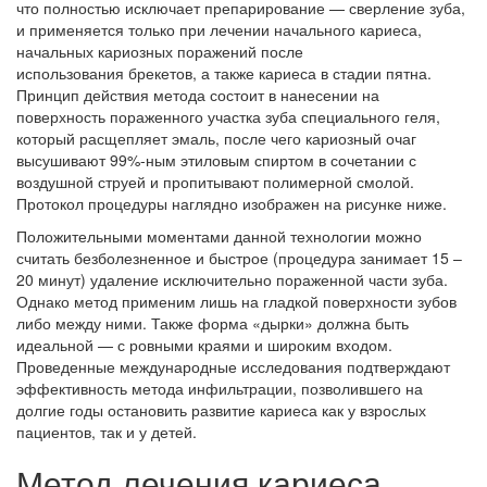
что полностью исключает препарирование — сверление зуба,
и применяется только при лечении начального кариеса,
начальных кариозных поражений после
использования брекетов, а также кариеса в стадии пятна.
Принцип действия метода состоит в нанесении на
поверхность пораженного участка зуба специального геля,
который расщепляет эмаль, после чего кариозный очаг
высушивают 99%-ным этиловым спиртом в сочетании с
воздушной струей и пропитывают полимерной смолой.
Протокол процедуры наглядно изображен на рисунке ниже.
Положительными моментами данной технологии можно
считать безболезненное и быстрое (процедура занимает 15 –
20 минут) удаление исключительно пораженной части зуба.
Однако метод применим лишь на гладкой поверхности зубов
либо между ними. Также форма «дырки» должна быть
идеальной — с ровными краями и широким входом.
Проведенные международные исследования подтверждают
эффективность метода инфильтрации, позволившего на
долгие годы остановить развитие кариеса как у взрослых
пациентов, так и у детей.
Метод лечения кариеса