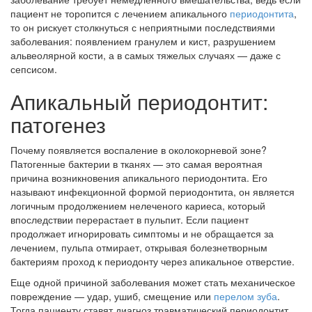
пациент не торопится с лечением апикального
периодонтита
,
то он рискует столкнуться с неприятными последствиями
заболевания: появлением гранулем и кист, разрушением
альвеолярной кости, а в самых тяжелых случаях — даже с
сепсисом.
Апикальный периодонтит:
патогенез
Почему появляется воспаление в околокорневой зоне?
Патогенные бактерии в тканях — это самая вероятная
причина возникновения апикального периодонтита. Его
называют инфекционной формой периодонтита, он является
логичным продолжением нелеченого кариеса, который
впоследствии перерастает в пульпит. Если пациент
продолжает игнорировать симптомы и не обращается за
лечением, пульпа отмирает, открывая болезнетворным
бактериям проход к периодонту через апикальное отверстие.
Еще одной причиной заболевания может стать механическое
повреждение — удар, ушиб, смещение или
перелом зуба
.
Тогда пациенту ставят диагноз травматический периодонтит.