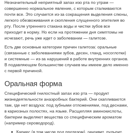
Незначительный неприятный запах изо рта по утрам —
совершенно нормальное явление, с которым сталкиваются
почти все. Это случается из-за сокращения выделения слюны,
легкого обезвоживания и скопления слущенного эпителия во
рту. После утреннего стакана воды и чистки зубов все
приходит в норму. Но если на протяжении дня симптомы не
исчезают, речь уже идет о заболевании — галитозе.
Есть две основные категории причин галитоза: оральные
(связанные с заболеваниями зубов, десен, гланд, носоглотки)
и системные — из-за нарушений в работе внутренних органов.
В подавляющем большинстве случаев мы имеем дело именно
с первой причиной.
Оральная форма
Специфический гнилостный запах изо рта — продукт
жизнедеятельности анаэробных бактерий. Они скапливаются
там, где нет воздуха: под зубными отложениями, под деснами,
в кариозных полостях, на языке. Расщепляя аминокислоты,
бактерии выделяют вещества со специфическим ароматом
(например сероводород).
Кариес (в том числе под протезом), гингивит, пульпит,