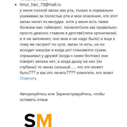
timur_han_73@mail.ru
у меня плохой запах изо рта, только я нормально
ухаживаю за полостью рта и мои опасения, что этот
запах несет из желудка. хотя у меня есть такие
болезни как: гайморит, танзелит(или как правильно-
просто диагнос ставили в детстве(типа хронически)
и я не запомнил, оно мне и не надо было) и еще к
тому же гастрит! по сути, запах то есть, но он
исходит изнутри и когда рот становится сухим,
спрашивал у друзей (когда с ними болтаю) они
говорят запаха нет, а когда дышу на них (из
глубины) то запах сильный..... что это может
быть??? и как это лечить???? помогите, кто знает
Ответить
Авторизуйтесь
или
Зарегистрируйтесь
, чтобы
оставить отзыв