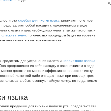
Р
полости рта
скребки для чистки языка
занимают почетное
и представляют собой насадку с наконечником в виде
ета с языка и щек необходимо менять так же часто, как и
поласкивателем
, то качество процедуры будет на уровень
еке или заказать в интернет-магазине.
ым средством для устранения налета и
неприятного запаха
 Она представляет из себя насадку с наконечником в виде
 можно достаточно мягко и эффективно провести чистку
деревянной ложечкой либо очищают язык при помощи трех
использовать обыкновенную чайную ложку, но тогда только
ки языка
ении продукции для гигиены полости рта, предлагают так
приспособление представляет собой комбинацию щетки и