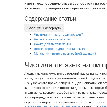
имеет неоднородную структуру, состоит из мал
выясним, с помощью каких приспособлений мо
Содержание статьи
Свернуть
Развернуть
Чистили ли язык наши предки?
Чистка языка скребком
Ложка для чистки языка
Щетка-скребок для чистки языка
Можно ли чистить язык зубной щеткой?
Чистили ли язык наши п
Люди, как минимум, пять столетий назад начали и
этому могут служить упоминания о необходимости о
н.э. узбекского врача Авиценна. Для наибольшей 
кипарисовые шишки и щепочки деревьев, которые 
знати использовали скребок для чистки языка пере
этой процедуре можно в полной мере оценить вкус
серебра, которое обеззараживало ротовую полость 
язвы во рту
,
кандидозный стоматит
, различные
виды