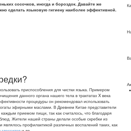
еньких сосочков, иногда и бороздок. Давайте же
К
жно сделать языковую гигиену наиболее эффективной.
Н
В
редки?
А
спользовать приспособления для чистки языка. Примером
чищения данного органа нашего тела в трактатах X века
эффективности процедуры он рекомендовал использовать
богаты эфирными маслами. В Древнем Китае представители
д каждым приемом пищи, так как считалось, что благодаря
 блюд. Жители нашей страны делали особые скребки из
и являлось профилактикой различных воспалений таких, как
 глосситов
и др.