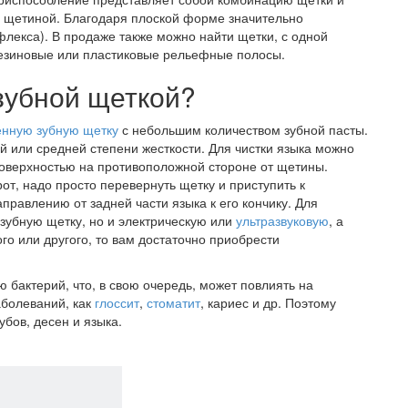
й щетиной. Благодаря плоской форме значительно
флекса). В продаже также можно найти щетки, с одной
резиновые или пластиковые рельефные полосы.
зубной щеткой?
енную зубную щетку
с небольшим количеством зубной пасты.
 или средней степени жесткости. Для чистки языка можно
поверхностью на противоположной стороне от щетины.
рот, надо просто перевернуть щетку и приступить к
равлению от задней части языка к его кончику. Для
зубную щетку, но и электрическую или
ультразвуковую
, а
го или другого, то вам достаточно приобрести
 бактерий, что, в свою очередь, может повлиять на
аболеваний, как
глоссит
,
стоматит
, кариес и др. Поэтому
убов, десен и языка.