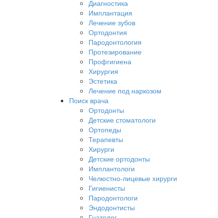
Диагностика
Имплантация
Лечение зубов
Ортодонтия
Пародонтология
Протезирование
Профгигиена
Хирургия
Эстетика
Лечение под наркозом
Поиск врача
Ортодонты
Детские стоматологи
Ортопеды
Терапевты
Хирурги
Детские ортодонты
Имплантологи
Челюстно-лицевые хирурги
Гигиенисты
Пародонтологи
Эндодонтисты
Гнатолог