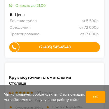
Стоматология «Менделеев»
70
5.0
отзывов
Москва, Москва , Большие каменщики улица, д. 9cС
,
Таганская (521м)
Открыто до 21:00
Цены
Лечение зубов
от 5 500р.
Ортодонтия
от 72 000р.
Протезирование
от 17 000р.
Мы
используем
cookie-файлы. С их помощью
ОК
+7 (495) 545-45-48
мы заботимся о вас, улучшая работу сайта