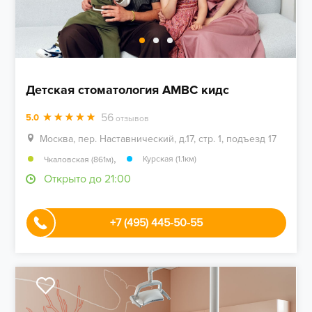
Детская стоматология AMBC кидс
56
5.0
отзывов
Москва, пер. Наставнический, д.17, стр. 1, подъезд 17
,
Курская (1.1км)
Чкаловская (861м)
Открыто до 21:00
+7 (495) 445-50-55