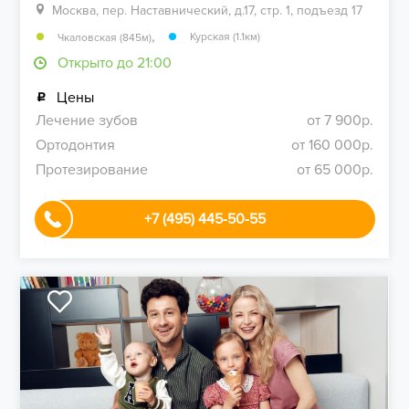
Москва, пер. Наставнический, д.17, стр. 1, подъезд 17
,
Курская (1.1км)
Чкаловская (845м)
Открыто до 21:00
Цены
Лечение зубов
от 7 900р.
Ортодонтия
от 160 000р.
Протезирование
от 65 000р.
+7 (495) 445-50-55