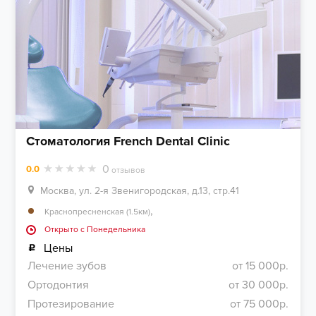
Стоматология French Dental Clinic
0
0.0
отзывов
Москва, ул. 2-я Звенигородская, д.13, стр.41
,
Краснопресненская (1.5км)
Открыто c Понедельника
Цены
Лечение зубов
от 15 000р.
Ортодонтия
от 30 000р.
Протезирование
от 75 000р.