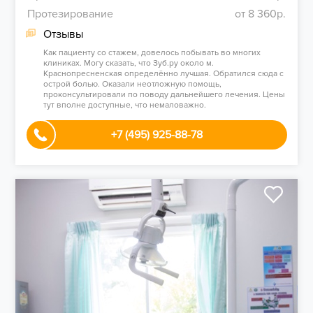
Протезирование
от 8 360р.
Отзывы
Как пациенту со стажем, довелось побывать во многих
клиниках. Могу сказать, что Зуб.ру около м.
Краснопресненская определённо лучшая. Обратился сюда с
острой болью. Оказали неотложную помощь,
проконсультировали по поводу дальнейшего лечения. Цены
тут вполне доступные, что немаловажно.
+7 (495) 925-88-78