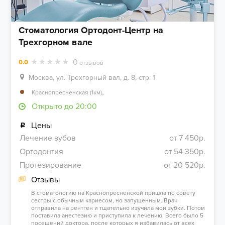
Стоматология Ортодонт-Центр на
Трехгорном вале
0
0.0
отзывов
Москва, ул. Трехгорный вал, д. 8, стр. 1
,
Краснопресненская (1км)
Открыто до 20:00
Цены
Лечение зубов
от 7 450р.
Ортодонтия
от 54 350р.
Протезирование
от 20 520р.
Отзывы
В стоматологию на Краснопресненской пришла по совету
сестры с обычным кариесом, но запущенным. Врач
отправила на рентген и тщательно изучила мои зубки. Потом
поставила анестезию и приступила к лечению. Всего было 5
посещений доктора, после которых я избавилась от всех