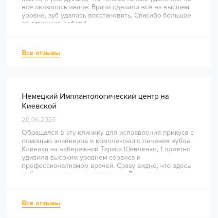
всё оказалось иначе. Врачи сделали всё на высшем
уровне, зуб удалось восстановить. Спасибо большое
за отличную работу!
Все отзывы
Немецкий Имплантологический центр на
Киевской
26.06.2026
Обращался в эту клинику для исправления прикуса с
помощью элайнеров и комплексного лечения зубов.
Клиника на набережной Тараса Шевченко, 1 приятно
удивила высоким уровнем сервиса и
профессионализмом врачей. Сразу видно, что здесь
работают опытные специалисты. Весь процесс — от
диагностики и планирования до завершения лечения
— был понятным и хорошо организованным. Даже
непростое перелечивание каналов прошло
Все отзывы
комфортно и безболезненно. Рекомендую всем, кто
ценит качество лечения и современный подход!