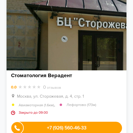
Стоматология Верадент
0
0.0
отзывов
Москва, ул. Сторожевая, д. 4, стр. 1
,
Лефортово (173м)
Авиамоторная (1.6км)
Закрыто до 09:00
+7 (926) 560-46-33