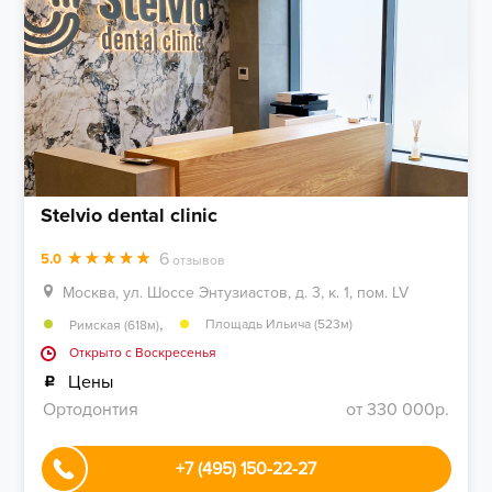
Stelvio dental clinic
6
5.0
отзывов
Москва, ул. Шоссе Энтузиастов, д. 3, к. 1, пом. LV
,
Площадь Ильича (523м)
Римская (618м)
Открыто c Воскресенья
Цены
Ортодонтия
от 330 000р.
+7 (495) 150-22-27