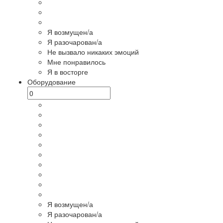
Я возмущен/а
Я разочарован/а
Не вызвало никаких эмоций
Мне понравилось
Я в восторге
Оборудование
Я возмущен/а
Я разочарован/а