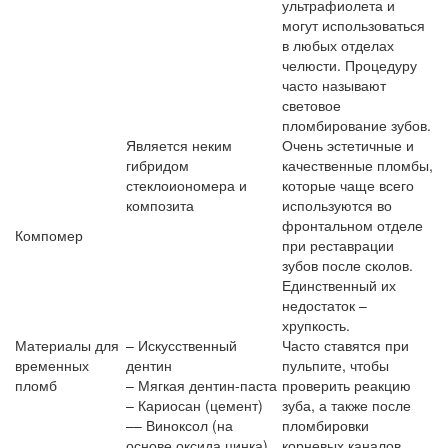
ультрафиолета и
могут использоваться
в любых отделах
челюсти. Процедуру
часто называют
световое
пломбирование зубов.
Является неким
Очень эстетичные и
гибридом
качественные пломбы,
стеклоиономера и
которые чаще всего
композита
используются во
фронтальном отделе
Компомер
при реставрации
зубов после сколов.
Единственный их
недостаток –
хрупкость.
Материалы для
– Искусственный
Часто ставятся при
временных
дентин
пульпите, чтобы
пломб
– Мягкая дентин-паста
проверить реакцию
– Кариосан (цемент)
зуба, а также после
–– Виноксол (на
пломбировки
основе оксида цинка)
корневых каналов,