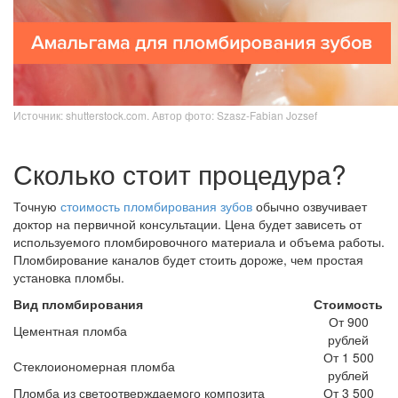
Источник: shutterstock.com. Автор фото: Szasz-Fabian Jozsef
Сколько стоит процедура?
Точную
стоимость пломбирования зубов
обычно озвучивает
доктор на первичной консультации. Цена будет зависеть от
используемого пломбировочного материала и объема работы.
Пломбирование каналов будет стоить дороже, чем простая
установка пломбы.
Вид пломбирования
Стоимость
От 900
Цементная пломба
рублей
От 1 500
Стеклоиономерная пломба
рублей
Пломба из светоотверждаемого композита
От 3 500