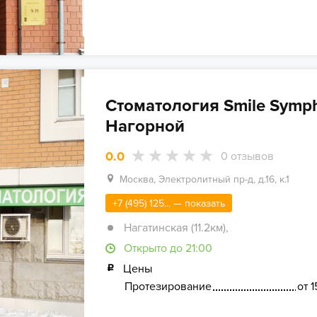
Стоматология Smile Symp
Нагорной
0.0
0
отзывов
Москва, Электролитный пр-д, д.16, к.1
+7 (495) 125... — показать
Нагатинская (11.2км)
,
Открыто до 21:00
Цены
Протезирование
от 