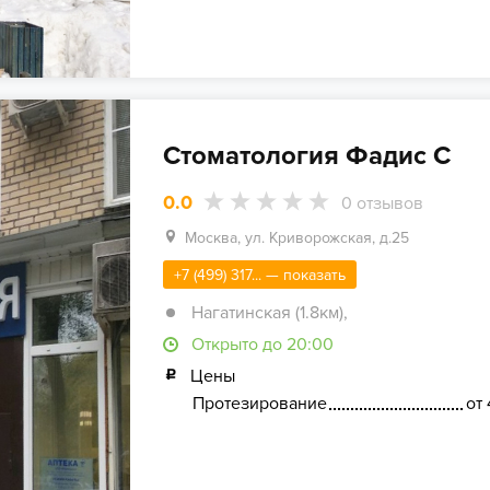
Стоматология Фадис С
0.0
0
отзывов
Москва, ул. Криворожская, д.25
+7 (499) 317... — показать
Нагатинская (1.8км)
,
Открыто до 20:00
Цены
Протезирование
от 