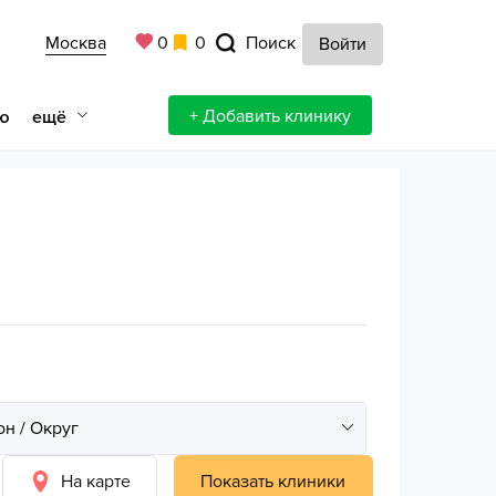
Москва
0
0
Поиск
Войти
+ Добавить клинику
ещё
ю
На карте
Показать клиники