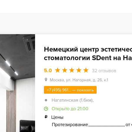
Немецкий центр эстетиче
стоматологии SDent на Н
5.0
32
отзывов
Москва, ул. Нагорная, д. 26, к.1
+7 (495) 961... — показать
Нагатинская (1.6км)
,
Открыто до 21:00
Цены
Протезирование
от 