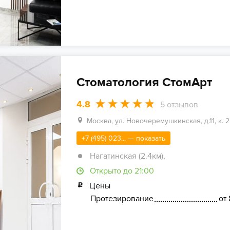
Стоматология СтомАрт
4.8
5
отзывов
Москва, ул. Новочеремушкинская, д.11, к. 2
+7 (495) 023... — показать
Нагатинская (2.4км)
,
Открыто до 21:00
Цены
Протезирование
от 