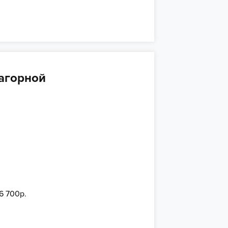
агорной
 6 700р.