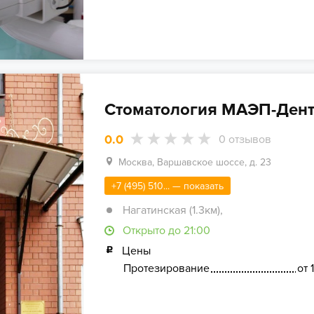
Стоматология МАЭП-Дент
0.0
0
отзывов
Москва, Варшавское шоссе, д. 23
+7 (495) 510... — показать
Нагатинская (1.3км)
,
Открыто до 21:00
Цены
Протезирование
от 