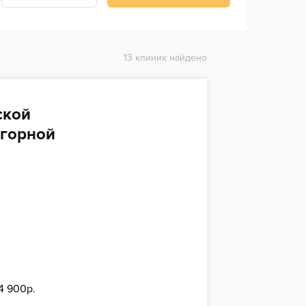
13 клиник найдено
ской
агорной
4 900р.