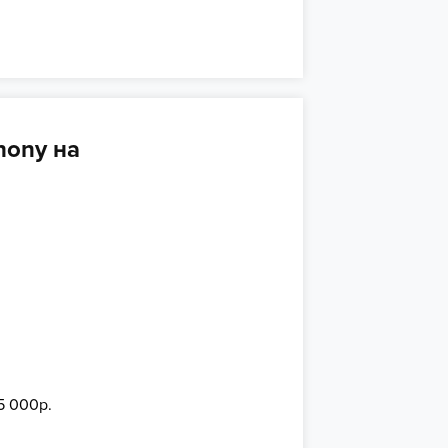
hony на
15 000р.