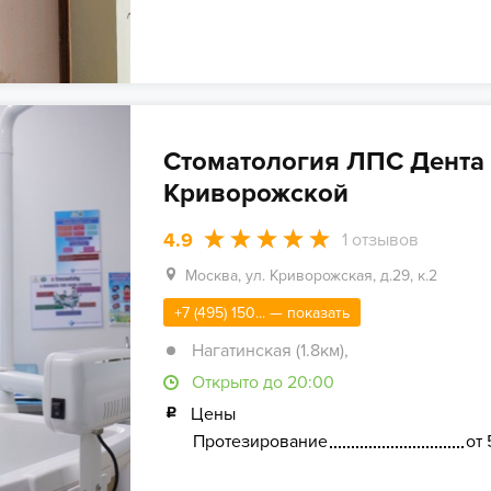
Стоматология ЛПС Дента
Криворожской
4.9
1
отзывов
Москва, ул. Криворожская, д.29, к.2
+7 (495) 150... — показать
Нагатинская (1.8км)
,
Открыто до 20:00
Цены
Протезирование
от 