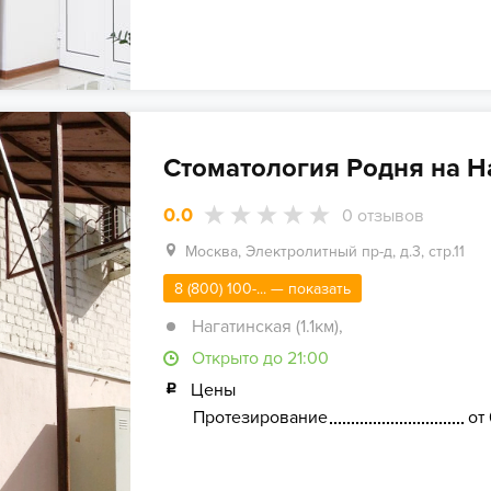
Стоматология Родня на Н
0.0
0
отзывов
Москва, Электролитный пр-д, д.3, стр.11
8 (800) 100-... — показать
Нагатинская (1.1км)
,
Открыто до 21:00
Цены
Протезирование
от