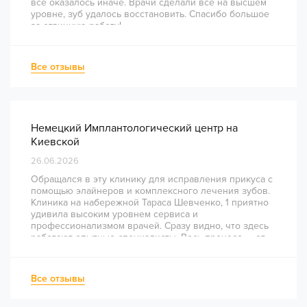
всё оказалось иначе. Врачи сделали всё на высшем
уровне, зуб удалось восстановить. Спасибо большое
за отличную работу!
Все отзывы
Немецкий Имплантологический центр на
Киевской
26.06.2026
Обращался в эту клинику для исправления прикуса с
помощью элайнеров и комплексного лечения зубов.
Клиника на набережной Тараса Шевченко, 1 приятно
удивила высоким уровнем сервиса и
профессионализмом врачей. Сразу видно, что здесь
работают опытные специалисты. Весь процесс — от
диагностики и планирования до завершения лечения
— был понятным и хорошо организованным. Даже
непростое перелечивание каналов прошло
Все отзывы
комфортно и безболезненно. Рекомендую всем, кто
ценит качество лечения и современный подход!