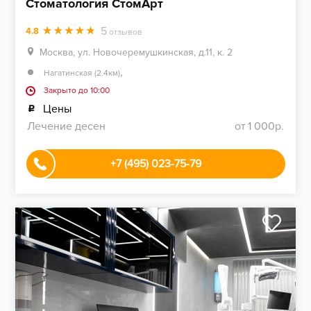
Стоматология СтомАрт
5
4.8
отзывов
Москва, ул. Новочеремушкинская, д.11, к. 2
,
Нагатинская (2.4км)
Закрыто до 10:00
Цены
Лечение десен
от 1 000р.
+7 (495) 023-75-79