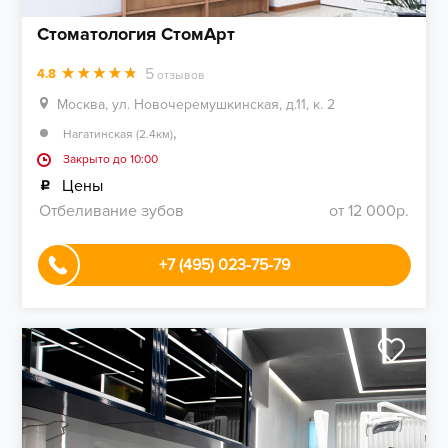
Стоматология СтомАрт
5
4.8
отзывов
Москва, ул. Новочеремушкинская, д.11, к. 2
,
Нагатинская (2.4км)
Закрыто до 10:00
Цены
Отбеливание зубов
от 12 000р.
+7 (495) 023-75-79