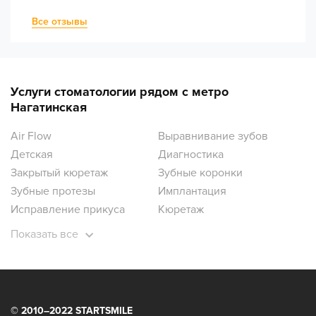
Все отзывы
Услуги стоматологии рядом с метро
Нагатинская
Air Flow
Выравнивание зубов
Детская
Диагностика
Закрытый кюретаж
Зубные коронки
Зубные протезы
Имплантация
Исправление прикуса
Кюретаж
Лечение десен
Лечение зубов
Показать все
Лечение зубов под наркозом
Лечение кариеса
Лечение кисты
Лечение пульпита
Ортодонтия
Ортопантомограмма зубов
Отбеливание зубов
Открытый кюретаж
© 2010–2022 STARTSMILE