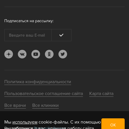
Подписаться на рассылку:
Политика конфиденциальности
Пользовательское соглашение сайта
Карта сайта
Все врачи
Все клиники
Мы
используем
cookie-файлы. С их помощью
ОК
мы заботимся о вас, улучшая работу сайта
Разработано в
Startsmile Agency