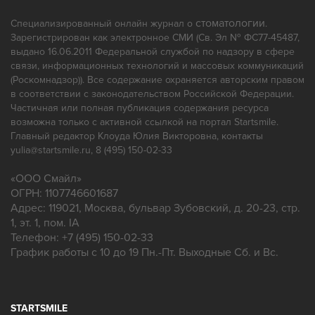
Панорамный снимок зубов
Пародонтология
Протезирование
Профгигиена
стоматологии
Специализированный онлайн журнал о
.
Зарегистрирован как электронное СМИ (Св. Эл № ФС77-45487,
Ремонт зубных протезов
выдано 16.06.2011 Федеральной службой по надзору в сфере
связи, информационных технологий и массовых коммуникаций
(Роскомнадзор)). Все содержание охраняется авторским правом
в соответствии с законодательством Российской Федерации.
Частичная или полная публикация содержания ресурса
возможна только с активной ссылкой на портал Startsmile.
Главный редактор Клоуда Юлия Викторовна, контакты
yulia@startsmile.ru, 8 (495) 150-02-33
«
ООО Смайл
»
ОГРН: 1107746601687
Адрес:
119021
,
Москва
,
бульвар Зубовский, д. 20-23, стр.
1, эт. 1, пом. IA
Телефон:
+7 (495) 150-02-33
График работы с 10 до 19 Пн.-Пт. Выходные Сб. и Вс.
STARTSMILE