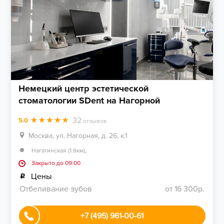
Немецкий центр эстетической
стоматологии SDent на Нагорной
32
5.0
отзывов
Москва, ул. Нагорная, д. 26, к.1
,
Нагатинская (1.6км)
Закрыто до 09:00
Цены
Отбеливание зубов
от 16 300р.
+7 (495) 961-00-61