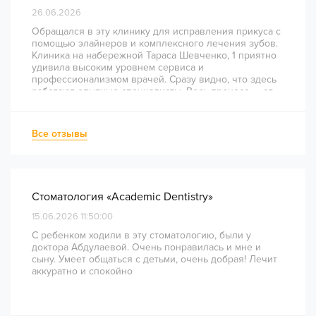
26.06.2026
Обращался в эту клинику для исправления прикуса с
помощью элайнеров и комплексного лечения зубов.
Клиника на набережной Тараса Шевченко, 1 приятно
удивила высоким уровнем сервиса и
профессионализмом врачей. Сразу видно, что здесь
работают опытные специалисты. Весь процесс — от
диагностики и планирования до завершения лечения
— был понятным и хорошо организованным. Даже
непростое перелечивание каналов прошло
Все отзывы
комфортно и безболезненно. Рекомендую всем, кто
ценит качество лечения и современный подход!
Стоматология «Academic Dentistry»
15.06.2026 11:50:00
С ребенком ходили в эту стоматологию, были у
доктора Абдулаевой. Очень понравилась и мне и
сыну. Умеет общаться с детьми, очень добрая! Лечит
аккуратно и спокойно