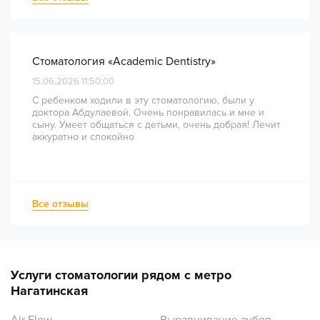
комфортно и безболезненно. Рекомендую всем, кто
ценит качество лечения и современный подход!
Стоматология «Academic Dentistry»
15.06.2026 11:50:00
С ребенком ходили в эту стоматологию, были у
доктора Абдулаевой. Очень понравилась и мне и
сыну. Умеет общаться с детьми, очень добрая! Лечит
аккуратно и спокойно
Все отзывы
Услуги стоматологии рядом с метро
Нагатинская