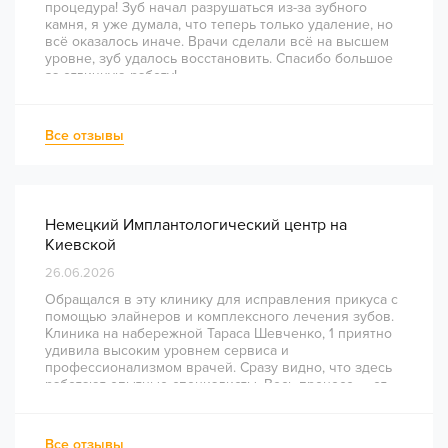
процедура! Зуб начал разрушаться из-за зубного
камня, я уже думала, что теперь только удаление, но
всё оказалось иначе. Врачи сделали всё на высшем
уровне, зуб удалось восстановить. Спасибо большое
за отличную работу!
Все отзывы
Немецкий Имплантологический центр на
Киевской
26.06.2026
Обращался в эту клинику для исправления прикуса с
помощью элайнеров и комплексного лечения зубов.
Клиника на набережной Тараса Шевченко, 1 приятно
удивила высоким уровнем сервиса и
профессионализмом врачей. Сразу видно, что здесь
работают опытные специалисты. Весь процесс — от
диагностики и планирования до завершения лечения
— был понятным и хорошо организованным. Даже
непростое перелечивание каналов прошло
Все отзывы