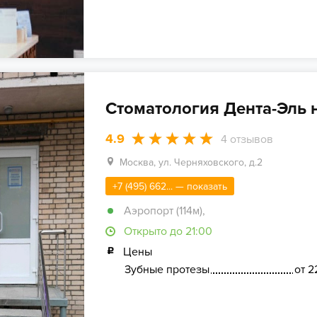
Стоматология Дента-Эль 
4.9
4
отзывов
Москва, ул. Черняховского, д.2
+7 (495) 662... — показать
Аэропорт (114м)
,
Открыто до 21:00
Цены
Зубные протезы
от 2