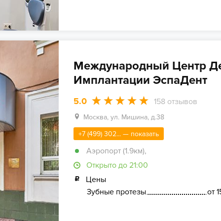
Международный Центр Д
Имплантации ЭспаДент
5.0
158
отзывов
Москва, ул. Мишина, д.38
+7 (499) 302... — показать
Аэропорт (1.9км)
,
Открыто до 21:00
Цены
Зубные протезы
от 