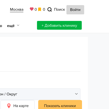
Москва
0
0
Поиск
Войти
+ Добавить клинику
ещё
ю
На карте
Показать клиники