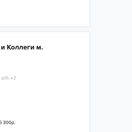
и Коллеги м.
д.10, к.2
15 300р.