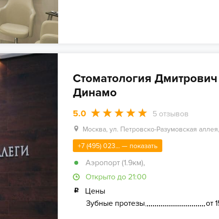
Стоматология Дмитрович 
Динамо
5.0
5
отзывов
Москва, ул. Петровско-Разумовская аллея, 
+7 (495) 023... — показать
Аэропорт (1.9км)
,
Открыто до 21:00
Цены
Зубные протезы
от 