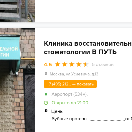
Клиника восстановитель
стоматологии В ПУТЬ
4.5
5
отзывов
Москва, ул.Усиевича, д.13
+7 (495) 212... — показать
Аэропорт (534м)
,
Открыто до 21:00
Цены
Зубные протезы
от 