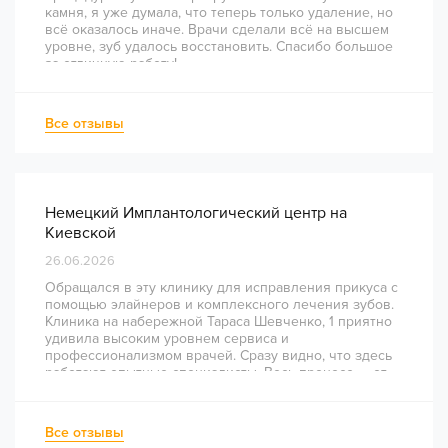
камня, я уже думала, что теперь только удаление, но
всё оказалось иначе. Врачи сделали всё на высшем
уровне, зуб удалось восстановить. Спасибо большое
за отличную работу!
Все отзывы
Немецкий Имплантологический центр на
Киевской
26.06.2026
Обращался в эту клинику для исправления прикуса с
помощью элайнеров и комплексного лечения зубов.
Клиника на набережной Тараса Шевченко, 1 приятно
удивила высоким уровнем сервиса и
профессионализмом врачей. Сразу видно, что здесь
работают опытные специалисты. Весь процесс — от
диагностики и планирования до завершения лечения
— был понятным и хорошо организованным. Даже
непростое перелечивание каналов прошло
Все отзывы
комфортно и безболезненно. Рекомендую всем, кто