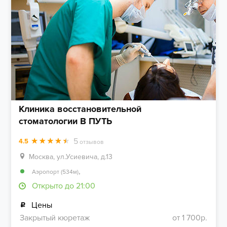
Клиника восстановительной
стоматологии В ПУТЬ
5
4.5
отзывов
Москва, ул.Усиевича, д.13
,
Аэропорт (534м)
Открыто до 21:00
Цены
Закрытый кюретаж
от 1 700р.