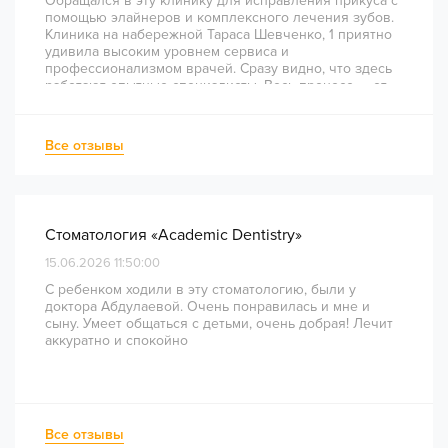
Обращался в эту клинику для исправления прикуса с
помощью элайнеров и комплексного лечения зубов.
Клиника на набережной Тараса Шевченко, 1 приятно
удивила высоким уровнем сервиса и
профессионализмом врачей. Сразу видно, что здесь
работают опытные специалисты. Весь процесс — от
диагностики и планирования до завершения лечения
— был понятным и хорошо организованным. Даже
непростое перелечивание каналов прошло
Все отзывы
комфортно и безболезненно. Рекомендую всем, кто
ценит качество лечения и современный подход!
Стоматология «Academic Dentistry»
15.06.2026 11:50:00
С ребенком ходили в эту стоматологию, были у
доктора Абдулаевой. Очень понравилась и мне и
сыну. Умеет общаться с детьми, очень добрая! Лечит
аккуратно и спокойно
Все отзывы