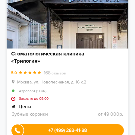
Стоматологическая клиника
«Трилогия»
168
5.0
отзывов
Москва, ул. Новопесчаная, д. 16 к.2
,
Аэропорт (1.6км)
Закрыто до 09:00
Цены
Зубные коронки
от 49 000р.
+7 (499) 283-41-88