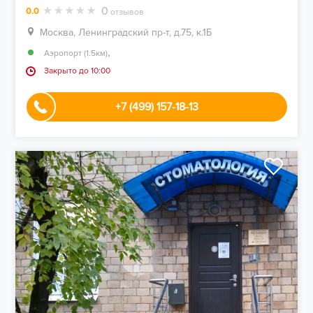
0
0.0
отзывов
Москва, Ленинградский пр-т, д.75, к.1Б
,
Аэропорт (1.5км)
Закрыто до 10:00
+7 (499) 157-18-13