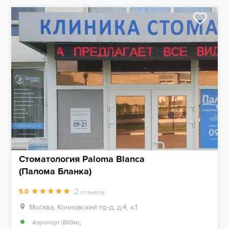
Стоматология Paloma Blanca
(Палома Бланка)
2
5.0
отзывов
Москва, Кочновский пр-д, д.4, к.1
,
Аэропорт (869м)