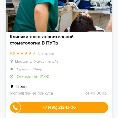
Клиника восстановительной
стоматологии В ПУТЬ
5
4.5
отзывов
Москва, ул.Усиевича, д.13
,
Аэропорт (534м)
Открыто до 21:00
Цены
Исправление прикуса
от 40 000р.
+7 (495) 212-13-06