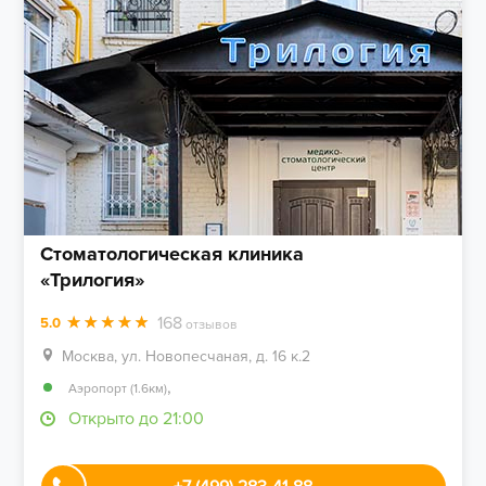
Стоматологическая клиника
«Трилогия»
168
5.0
отзывов
Москва, ул. Новопесчаная, д. 16 к.2
,
Аэропорт (1.6км)
Открыто до 21:00