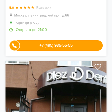
5
5.0
отзывов
Москва, Ленинградский пр-т, д.66
,
Аэропорт (577м)
Открыто до 21:00
+7 (495) 935-55-55