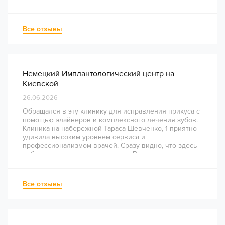
Все отзывы
Немецкий Имплантологический центр на
Киевской
26.06.2026
Обращался в эту клинику для исправления прикуса с
помощью элайнеров и комплексного лечения зубов.
Клиника на набережной Тараса Шевченко, 1 приятно
удивила высоким уровнем сервиса и
профессионализмом врачей. Сразу видно, что здесь
работают опытные специалисты. Весь процесс — от
диагностики и планирования до завершения лечения
— был понятным и хорошо организованным. Даже
непростое перелечивание каналов прошло
Все отзывы
комфортно и безболезненно. Рекомендую всем, кто
ценит качество лечения и современный подход!