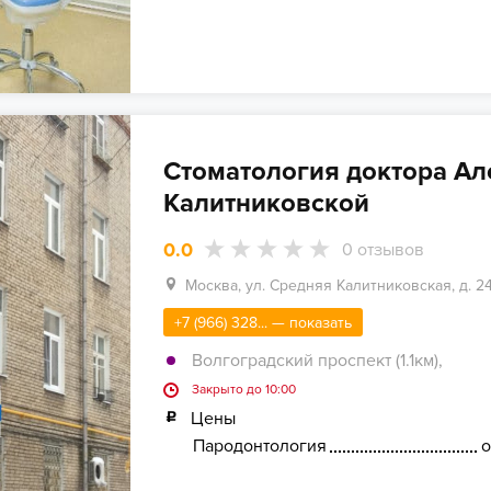
Стоматология доктора Ал
Калитниковской
0.0
0
отзывов
Москва, ул. Средняя Калитниковская, д. 2
+7 (966) 328... — показать
Волгоградский проспект (1.1км)
,
Закрыто до 10:00
Цены
Пародонтология
о