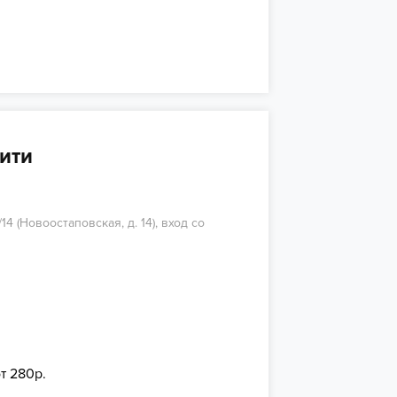
ити
4 (Новоостаповская, д. 14), вход со
т 280р.