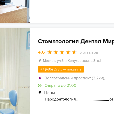
Стоматология Дентал Ми
4.6
5
отзывов
Москва, ул.6-я Кожуховская, д.3, к.1
+7 (495) 278... — показать
Волгоградский проспект (2.2км)
,
Открыто до 21:00
Цены
Пародонтология
от