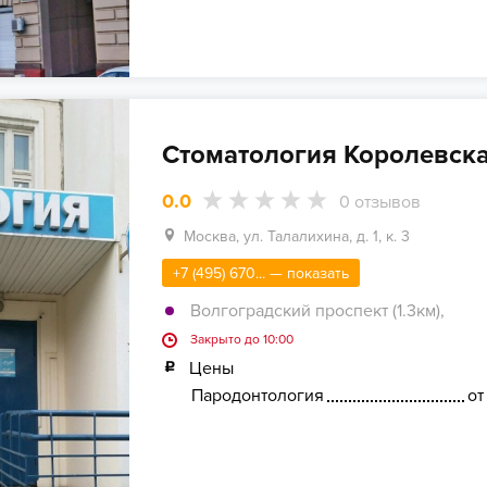
Стоматология Королевск
0.0
0
отзывов
Москва, ул. Талалихина, д. 1, к. 3
+7 (495) 670... — показать
Волгоградский проспект (1.3км)
,
Закрыто до 10:00
Цены
Пародонтология
от