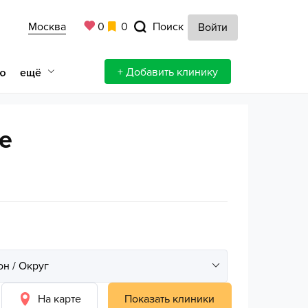
Москва
0
0
Поиск
Войти
+ Добавить клинику
ещё
ю
е
На карте
Показать клиники