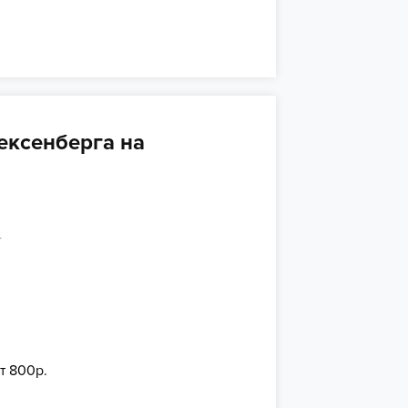
ексенберга на
4
т 800р.