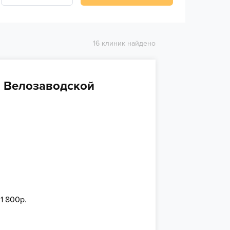
16 клиник найдено
а Велозаводской
 1 800р.