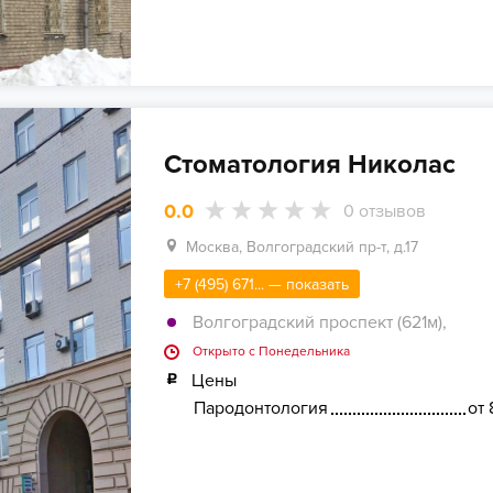
Стоматология Николас
0.0
0
отзывов
Москва, Волгоградский пр-т, д.17
+7 (495) 671... — показать
Волгоградский проспект (621м)
,
Открыто c Понедельника
Цены
Пародонтология
от 