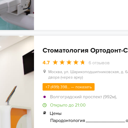
Стоматология Ортодонт-С
4.7
6
отзывов
Москва, ул. Шарикоподшипниковская, д. 6/1
двора (через арку)
+7 (499) 398... — показать
Волгоградский проспект (992м)
,
Открыто до 21:00
Цены
Пародонтология
о