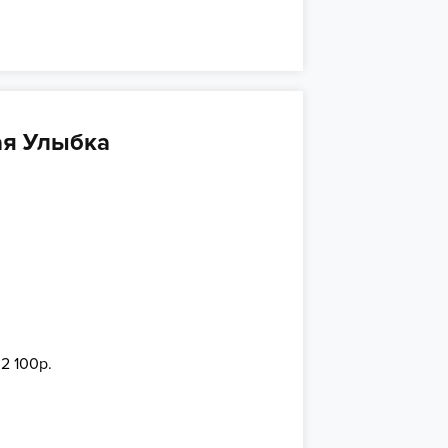
ая Улыбка
 2 100р.