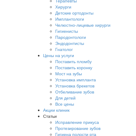
Терапевты
Хирурги
Детские ортодонты
Имплантологи
Челюстно-лицевые хирурги
Гигиенисты
Пародонтологи
Эндодонтисты
Гнатолог
Цены на услуги
Поставить пломбу
Поставить коронку
Мост на зубы
Установка импланта
Установка брекетов
Отбеливание зубов
Для детей
Все цены
Акции клиник
Статьи
Исправление прикуса
Протезирование зубов
Гигиена полости рта