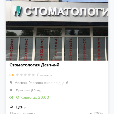
Стоматология Дент-и-Я
0
0.0
отзывов
Москва, Россошанский пр-д, д. 6
,
Пражская (1.6км)
Открыто до 20:00
Цены
Профгигиена
от 200р.