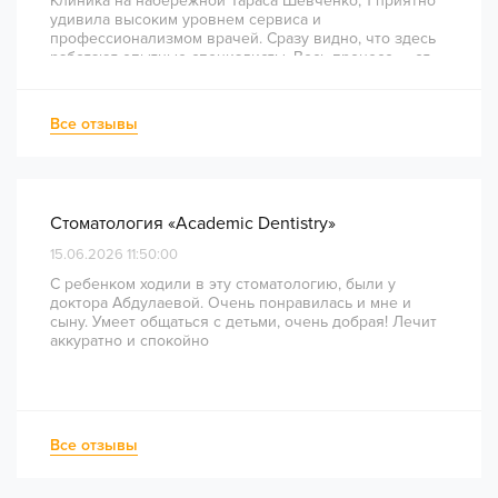
Клиника на набережной Тараса Шевченко, 1 приятно
удивила высоким уровнем сервиса и
профессионализмом врачей. Сразу видно, что здесь
работают опытные специалисты. Весь процесс — от
диагностики и планирования до завершения лечения
— был понятным и хорошо организованным. Даже
непростое перелечивание каналов прошло
Все отзывы
комфортно и безболезненно. Рекомендую всем, кто
ценит качество лечения и современный подход!
Стоматология «Academic Dentistry»
15.06.2026 11:50:00
С ребенком ходили в эту стоматологию, были у
доктора Абдулаевой. Очень понравилась и мне и
сыну. Умеет общаться с детьми, очень добрая! Лечит
аккуратно и спокойно
Все отзывы