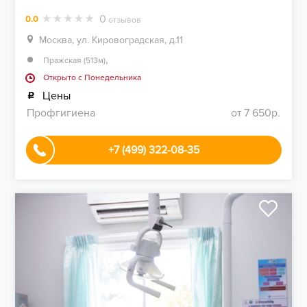
0
0.0
отзывов
Москва, ул. Кировоградская, д.11
,
Пражская (513м)
Открыто c Понедельника
Цены
Профгигиена
от 7 650р.
+7 (499) 322-08-35