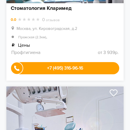
Стоматология Кларимед
0
0.0
отзывов
Москва, ул. Кировоградская, д.2
,
Пражская (2.3км)
Цены
Профгигиена
от 3 939р.
+7 (495) 316-96-16