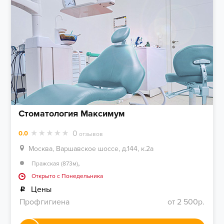
Стоматология Максимум
0
0.0
отзывов
Москва, Варшавское шоссе, д.144, к.2а
,
Пражская (873м)
Открыто c Понедельника
Цены
Профгигиена
от 2 500р.