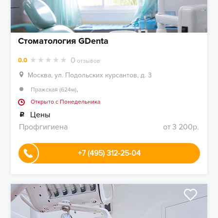
Стоматология GDenta
0
0.0
отзывов
Москва, ул. Подольских курсантов, д. 3
,
Пражская (624м)
Открыто c Понедельника
Цены
Профгигиена
от 3 200р.
+7 (495) 312-25-04