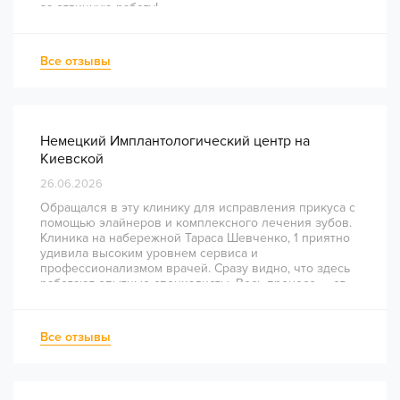
за отличную работу!
Все отзывы
Немецкий Имплантологический центр на
Киевской
26.06.2026
Обращался в эту клинику для исправления прикуса с
помощью элайнеров и комплексного лечения зубов.
Клиника на набережной Тараса Шевченко, 1 приятно
удивила высоким уровнем сервиса и
профессионализмом врачей. Сразу видно, что здесь
работают опытные специалисты. Весь процесс — от
диагностики и планирования до завершения лечения
— был понятным и хорошо организованным. Даже
непростое перелечивание каналов прошло
Все отзывы
комфортно и безболезненно. Рекомендую всем, кто
ценит качество лечения и современный подход!