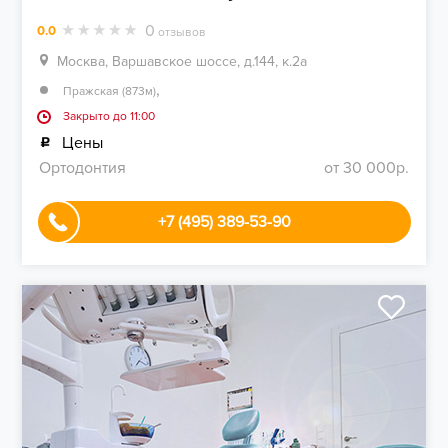
0
0.0
отзывов
Москва, Варшавское шоссе, д.144, к.2а
,
Пражская (873м)
Закрыто до 11:00
Цены
Ортодонтия
от 30 000р.
+7 (495) 389-53-90