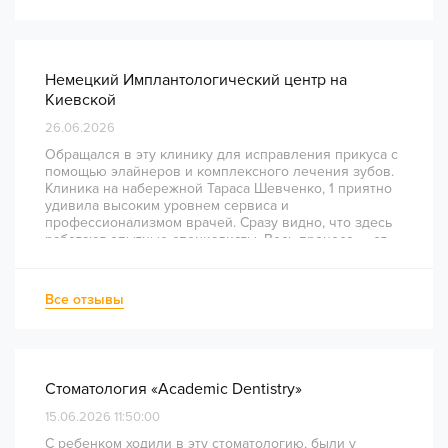
Немецкий Имплантологический центр на
Киевской
26.06.2026
Обращался в эту клинику для исправления прикуса с
помощью элайнеров и комплексного лечения зубов.
Клиника на набережной Тараса Шевченко, 1 приятно
удивила высоким уровнем сервиса и
профессионализмом врачей. Сразу видно, что здесь
работают опытные специалисты. Весь процесс — от
диагностики и планирования до завершения лечения
— был понятным и хорошо организованным. Даже
непростое перелечивание каналов прошло
Все отзывы
комфортно и безболезненно. Рекомендую всем, кто
ценит качество лечения и современный подход!
Стоматология «Academic Dentistry»
15.06.2026 11:50:00
С ребенком ходили в эту стоматологию, были у