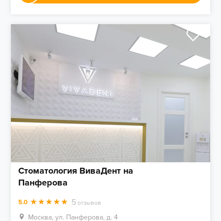
Стоматология ВиваДент на
Панферова
5
5.0
отзывов
Москва, ул. Панферова, д. 4