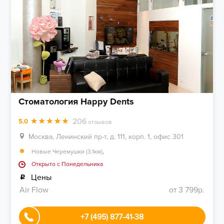
Стоматология Happy Dents
206
5.0
отзывов
Москва, Ленинский пр-т, д. 111, корп. 1, офис 301
,
Новые Черемушки (3.1км)
Открыто c Понедельника
Цены
Air Flow
от 3 799р.
+7 (495) 877-41-38