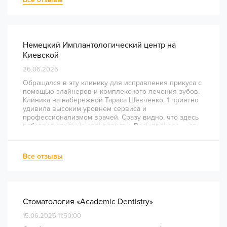
Немецкий Имплантологический центр на
Киевской
26.06.2026
Обращался в эту клинику для исправления прикуса с
помощью элайнеров и комплексного лечения зубов.
Клиника на набережной Тараса Шевченко, 1 приятно
удивила высоким уровнем сервиса и
профессионализмом врачей. Сразу видно, что здесь
работают опытные специалисты. Весь процесс — от
диагностики и планирования до завершения лечения
— был понятным и хорошо организованным. Даже
непростое перелечивание каналов прошло
Все отзывы
комфортно и безболезненно. Рекомендую всем, кто
ценит качество лечения и современный подход!
Стоматология «Academic Dentistry»
15.06.2026 11:50:00