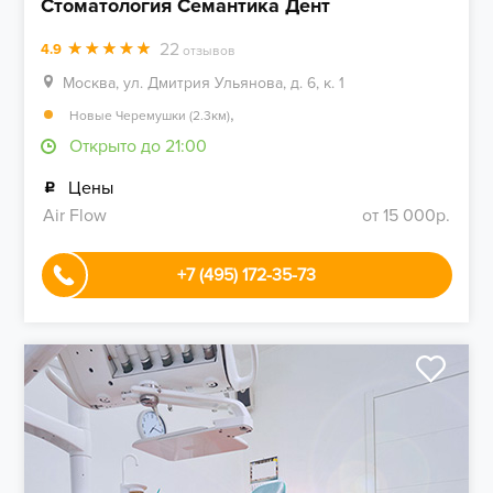
Стоматология Семантика Дент
22
4.9
отзывов
Москва, ул. Дмитрия Ульянова, д. 6, к. 1
,
Новые Черемушки (2.3км)
Открыто до 21:00
Цены
Air Flow
от 15 000р.
+7 (495) 172-35-73