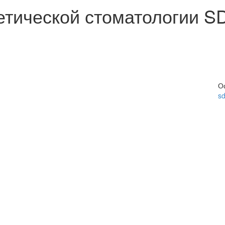
етической стоматологии SD
О
sd