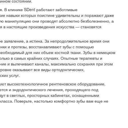
анном состоянии.
я. В клинике SDent работают заботливые
ие навыки которых поистине удивительны и поражают даже
бую манипуляцию они проводят абсолютно безболезненно, а
я в настоящие произведения искусства — становятся
кое заявление, а истина. За непродолжительное время они
онки и протезы, восстанавливают зубы с помощью
еобходимый для них объем костной ткани. Зубы в немецком
олько в самых крайних случаях. Опытные терапевты и
ние и вылечивают каналы, максимально сохраняя при этом
уровне оказывают все виды ортодонтических,
ких услуг.
зуют высокотехнологичное рентгеновское оборудование,
ется и эндодонтического лечения, проходящего под
дут в светлых, просторных кабинетах, оснащенными
ласса. Поверьте, настолько комфортно зубы вам еще не