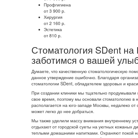
Профгигиена
от 3 900 р.
Хирургия
от 2 160 р.
Эстетика
от 810 р.
Стоматология SDent н
заботимся о вашей улыб
Думаете, что качественную стоматологическую пом
данное утверждение ошибочно. Благодаря организа
стоматологии SDent, обладателем здоровых и крас
При создании клиники мы тщательно продумывали к
свое время, поэтому мы основали стоматологию в 
располагается на юго-западе Москвы, недалеко о
может легко до нее добраться.
Мы также уделили массу внимания внутреннему уст
отдыхают от городской суеты на уютных кожаных д
теплыми домашними напитками. Охраняют покой на