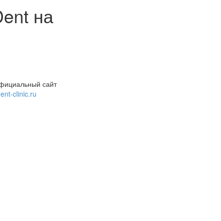
ent на
фициальный сайт
ent-clinic.ru