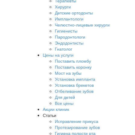
Терапевты
Хирурги
Детские ортодонты
Имплантологи
Челюстно-лицевые хирурги
Гигиенисты
Пародонтологи
Эндодонтисты
Гнатолог
Цены на услуги
Поставить пломбу
Поставить коронку
Мост на зубы
Установка импланта
Установка брекетов
Отбеливание зубов
Для детей
Все цены
Акции клиник
Статьи
Исправление прикуса
Протезирование зубов
Гигиена полости рта