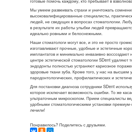
готовые помочь каждому, кто пребывает в взволнов
Мы умеем развеивать страхи и уничтожать сомнени
высоковалифицированные специалисты, практическ
людей, не сведущих в вопросах стоматологии. Лю
в результате их работы улыбки людей превращаютс
идеально ровными и белоснежными.
Наши стоматологи могут все, и это не просто гром
изготавливают прочные, удобные и эстетичные кор
имплантатов и минимально инвазивно воссоздают н
центре эстетической стоматологии SDent удаляют т
эндодонты полностью устраняют кариозное пораже
здоровые ткани зуба. Кроме того, у нас на высшем 
пародонтологических, профилактических и эстетичес
Для постановки диагноза сотрудники SDent исполь
которое исключает возможность ошибки. То же каса
ультраточным микроскопом. Прием специалисты ве
удобными стоматологическими установки премиум-к
лечили!
Понравилось? Поделитесь с друзьями.