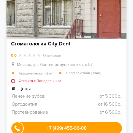
Стоматология City Dent
0
0.0
отзывов
Москва, ул. Новочеремушкинская, д.57
,
Профсоюзная (904м)
Академическая (2км)
Открыто c Понедельника
Цены
Лечение зубов
от 5 300р.
Ортодонтия
от 16 500р.
Протезирование
от 6 500р.
+7 (499) 455-06-08