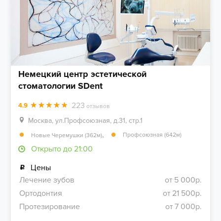
Немецкий центр эстетической
стоматологии SDent
223
4.9
отзывов
Москва, ул.Профсоюзная, д.31, стр.1
,
Профсоюзная (642м)
Новые Черемушки (362м)
Открыто до 21:00
Цены
Лечение зубов
от 5 000р.
Ортодонтия
от 21 500р.
Протезирование
от 7 000р.