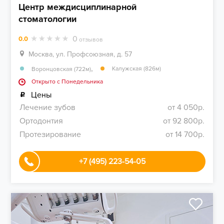
Центр междисциплинарной
стоматологии
0
0.0
отзывов
Москва, ул. Профсоюзная, д. 57
,
Калужская (826м)
Воронцовская (722м)
Открыто c Понедельника
Цены
Лечение зубов
от 4 050р.
Ортодонтия
от 92 800р.
Протезирование
от 14 700р.
+7 (495) 223-54-05