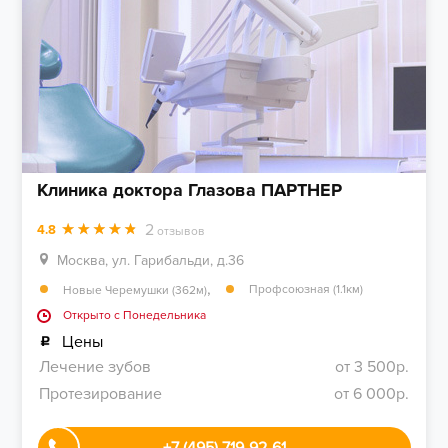
Клиника доктора Глазова ПАРТНЕР
2
4.8
отзывов
Москва, ул. Гарибальди, д.36
,
Профсоюзная (1.1км)
Новые Черемушки (362м)
Открыто c Понедельника
Цены
Лечение зубов
от 3 500р.
Протезирование
от 6 000р.