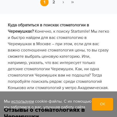
1
2
Куда обратиться в поисках стоматологии в
Черемушках?
Конечно, к поиску Startsmile! Мы легко
и быстро найдем для вас стоматологию в
Черемушках в Москве – при этом, если для вас
важно соотношение стоматология цены, то вы сразу
сможете выбрать ценовую категорию. Или,
например, указать, что вас интересует только
детские стоматологии Черемушек. Как, ни одна
стоматология Черемушек вам не подошла? Тогда
попробуйте поискать рядом: среди стоматологий
Коньково или стоматологий у метро Академическая.
Мы
используем
cookie-файлы. С их помощью
ОК
мы заботимся о вас, улучшая работу сайта
Отзывы о стоматологиях в
Черемушки