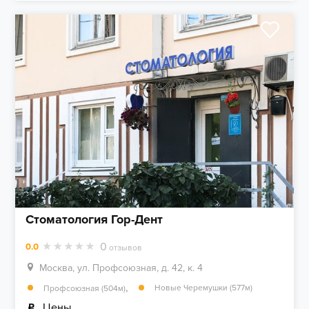
Стоматология Гор-Дент
0
0.0
отзывов
Москва, ул. Профсоюзная, д. 42, к. 4
,
Новые Черемушки (577м)
Профсоюзная (504м)
Цены