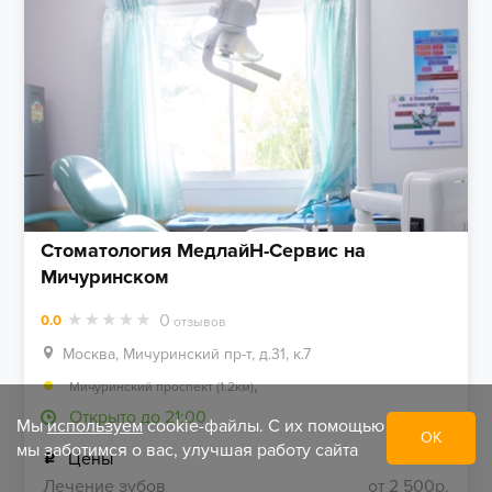
Стоматология МедлайН-Сервис на
Мичуринском
0
0.0
отзывов
Москва, Мичуринский пр-т, д.31, к.7
,
Мичуринский проспект (1.2км)
Открыто до 21:00
Мы
используем
cookie-файлы. С их помощью
ОК
мы заботимся о вас, улучшая работу сайта
Цены
Лечение зубов
от 2 500р.