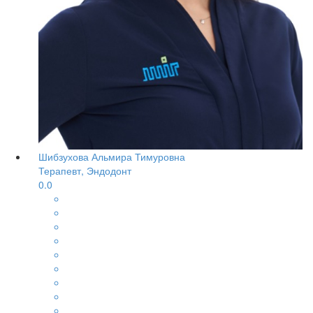
Шибзухова Альмира Тимуровна
Терапевт, Эндодонт
0.0