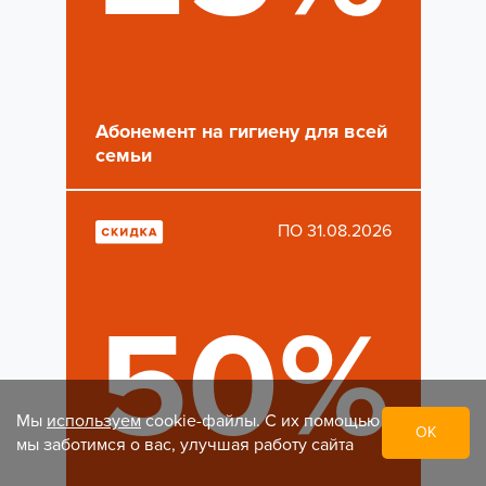
Абонемент на гигиену для всей
семьи
ПО 31.08.2026
50%
Мы
используем
cookie-файлы. С их помощью
ОК
мы заботимся о вас, улучшая работу сайта