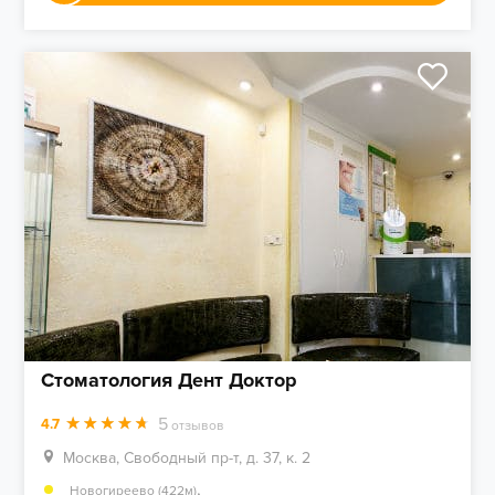
Стоматология Дент Доктор
5
4.7
отзывов
Москва, Свободный пр-т, д. 37, к. 2
,
Новогиреево (422м)