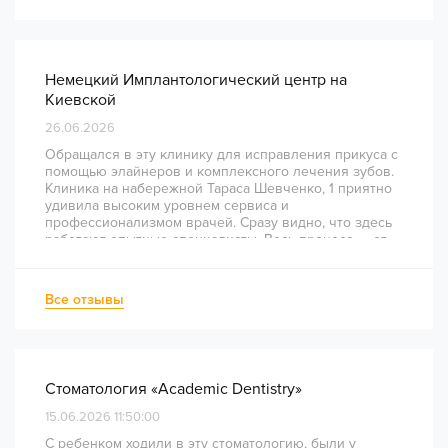
Немецкий Имплантологический центр на
Киевской
26.06.2026
Обращался в эту клинику для исправления прикуса с
помощью элайнеров и комплексного лечения зубов.
Клиника на набережной Тараса Шевченко, 1 приятно
удивила высоким уровнем сервиса и
профессионализмом врачей. Сразу видно, что здесь
работают опытные специалисты. Весь процесс — от
диагностики и планирования до завершения лечения
— был понятным и хорошо организованным. Даже
непростое перелечивание каналов прошло
Все отзывы
комфортно и безболезненно. Рекомендую всем, кто
ценит качество лечения и современный подход!
Стоматология «Academic Dentistry»
15.06.2026 11:50:00
С ребенком ходили в эту стоматологию, были у