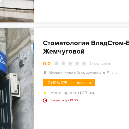
Стоматология ВладСтом-
Жемчуговой
0.0
0
отзывов
Москва, аллея Жемчуговой, д. 5, к. 4
+7 (495) 375... — показать
Новогиреево (2.3км)
,
Закрыто до 10:00