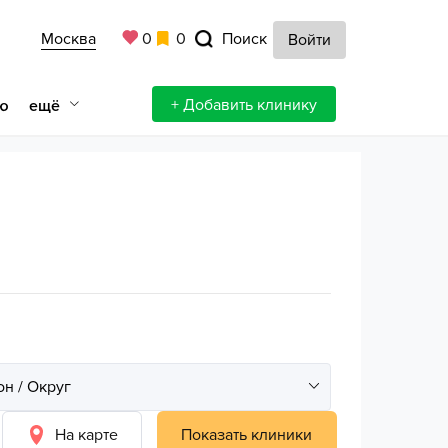
Москва
0
0
Поиск
Войти
+ Добавить клинику
ещё
ю
На карте
Показать клиники