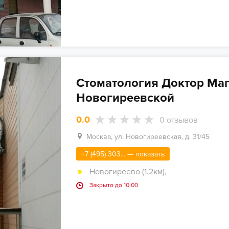
Стоматология Доктор Маг
Новогиреевской
0.0
0
отзывов
Москва, ул. Новогиреевская, д. 31/45
+7 (495) 303... — показать
Новогиреево (1.2км)
,
Закрыто до 10:00