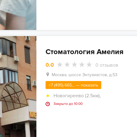
Стоматология Амелия
0.0
0
отзывов
Москва, шоссе Энтузиастов, д.53
+7 (495) 665... — показать
Новогиреево (2.5км)
,
Закрыто до 10:00