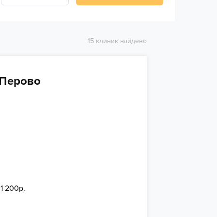
15 клиник найдено
 Перово
 1 200р.