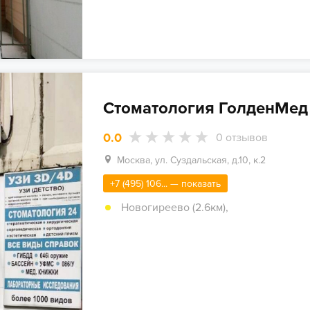
Стоматология ГолденМед
0.0
0
отзывов
Москва, ул. Суздальская, д.10, к.2
+7 (495) 106... — показать
Новогиреево (2.6км)
,