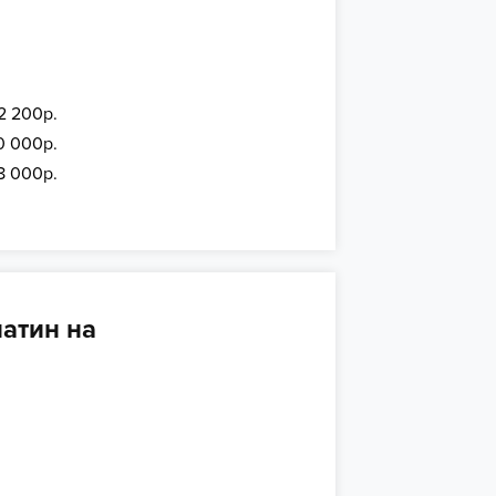
2 200р.
0 000р.
8 000р.
атин на