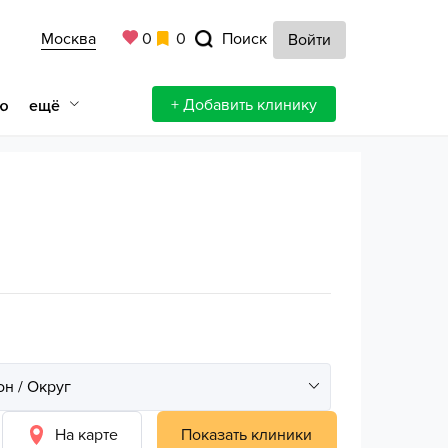
Москва
0
0
Поиск
Войти
+ Добавить клинику
ещё
ю
На карте
Показать клиники