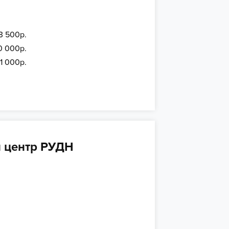
3 500р.
0 000р.
11 000р.
й центр РУДН