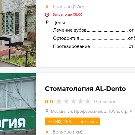
Беляево (1.7км)
,
Закрыто до 09:00
Цены
Лечение зубов
от
Ортодонтия
от 
Протезирование
от
Стоматология AL-Dento
0.0
0
отзывов
Москва, ул. Профсоюзная, д. 109 в, стр. 4
+7 (968) 468... — показать
Беляево (1км)
,