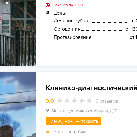
Закрыто до 10:00
Цены
Лечение зубов
от 
Ортодонтия
от 13
Протезирование
от 
Клинико-диагностически
0.0
0
отзывов
Москва, ул. Миклухо-Маклая, д.10
+7 (495) 434... — показать
Беляево (1.6км)
,