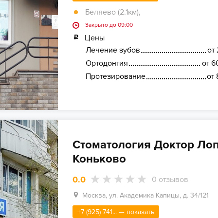
Беляево (2.1км)
,
Закрыто до 09:00
Цены
Лечение зубов
от 
Ортодонтия
от 6
Протезирование
от 
Стоматология Доктор Лоп
Коньково
0.0
0
отзывов
Москва, ул. Академика Капицы, д. 34/121
+7 (925) 741... — показать