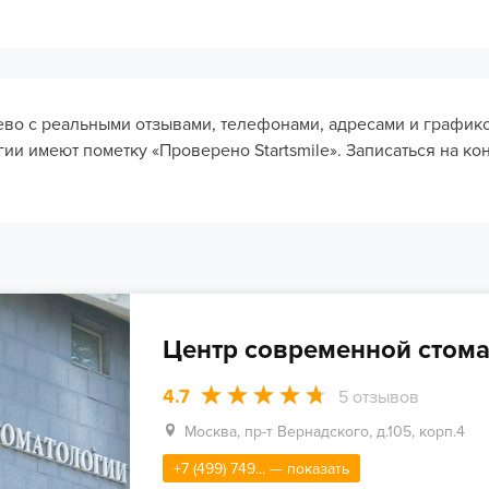
ево с реальными отзывами, телефонами, адресами и график
и имеют пометку «Проверено Startsmile». Записаться на ко
Центр современной стом
4.7
5
отзывов
Москва, пр-т Вернадского, д.105, корп.4
+7 (499) 749... — показать