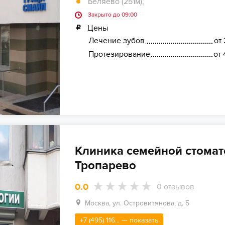
Беляево (251м)
,
Закрыто до 09:00
Цены
Лечение зубов
от 
Протезирование
от 
Клиника семейной стомат
Тропарево
0.0
0
отзывов
Москва, ул. Островитянова, д. 5
+7 (495) 116... — показать