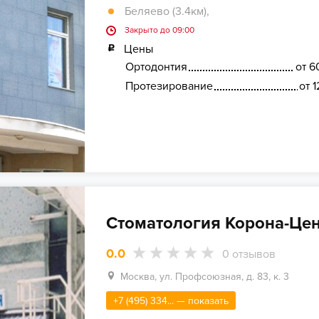
Беляево (3.4км)
,
Закрыто до 09:00
Цены
Ортодонтия
от 6
Протезирование
от 
Стоматология Корона-Це
0.0
0
отзывов
Москва, ул. Профсоюзная, д. 83, к. 3
+7 (495) 334... — показать