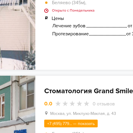
Беляево (345м)
,
Открыто c Понедельника
Цены
Лечение зубов
от
Протезирование
от 
Стоматология Grand Smile
0.0
0
отзывов
Москва, ул. Миклухо-Маклая, д. 43
+7 (495) 779... — показать