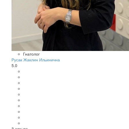
Гнатолог
Русак Жаклин Ильинична
5.0
3
отзыва