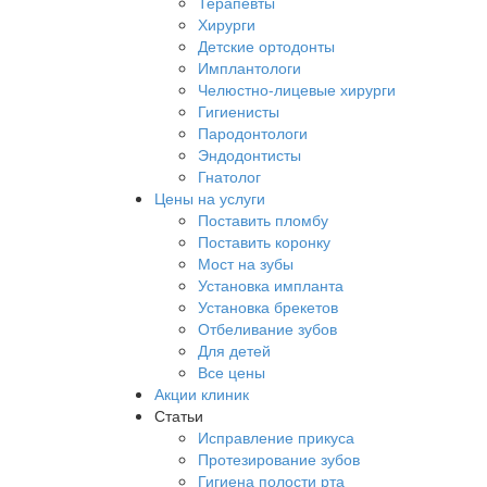
Терапевты
Хирурги
Детские ортодонты
Имплантологи
Челюстно-лицевые хирурги
Гигиенисты
Пародонтологи
Эндодонтисты
Гнатолог
Цены на услуги
Поставить пломбу
Поставить коронку
Мост на зубы
Установка импланта
Установка брекетов
Отбеливание зубов
Для детей
Все цены
Акции клиник
Статьи
Исправление прикуса
Протезирование зубов
Гигиена полости рта