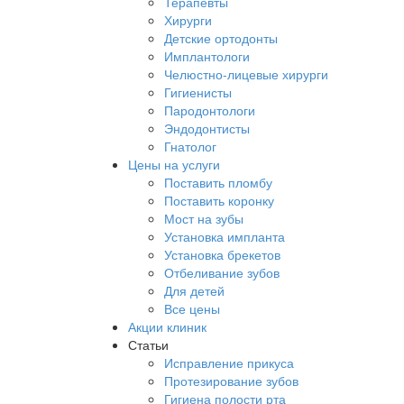
Терапевты
Хирурги
Детские ортодонты
Имплантологи
Челюстно-лицевые хирурги
Гигиенисты
Пародонтологи
Эндодонтисты
Гнатолог
Цены на услуги
Поставить пломбу
Поставить коронку
Мост на зубы
Установка импланта
Установка брекетов
Отбеливание зубов
Для детей
Все цены
Акции клиник
Статьи
Исправление прикуса
Протезирование зубов
Гигиена полости рта