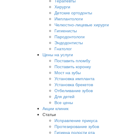
Терапевты
Хирурги
Детские ортодонты
Имплантологи
Челюстно-лицевые хирурги
Гигиенисты
Пародонтологи
Эндодонтисты
Гнатолог
Цены на услуги
Поставить пломбу
Поставить коронку
Мост на зубы
Установка импланта
Установка брекетов
Отбеливание зубов
Для детей
Все цены
Акции клиник
Статьи
Исправление прикуса
Протезирование зубов
Гигиена полости рта