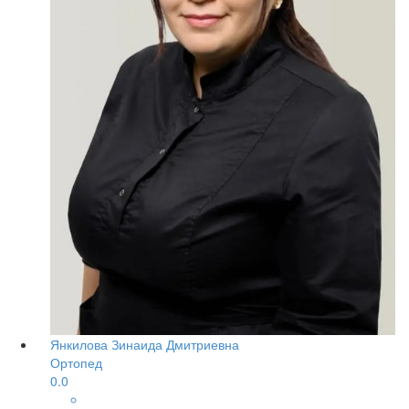
Янкилова Зинаида Дмитриевна
Ортопед
0.0