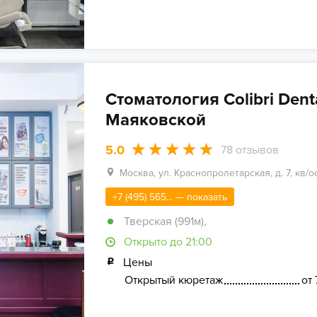
Стоматология Colibri Denta
Маяковской
5.0
78
отзывов
Москва, ул. Краснопролетарская, д. 7, кв/оф
+7 (495) 565... — показать
Тверская (991м)
,
Открыто до 21:00
Цены
Открытый кюретаж
от 