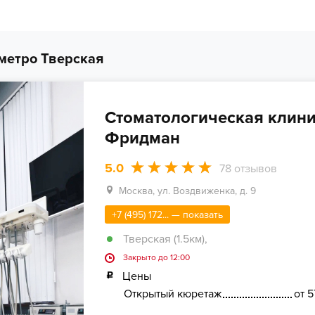
метро Тверская
Стоматологическая клини
Фридман
5.0
78
отзывов
Москва, ул. Воздвиженка, д. 9
+7 (495) 172... — показать
Тверская (1.5км)
,
Закрыто до 12:00
Цены
Открытый кюретаж
от 5