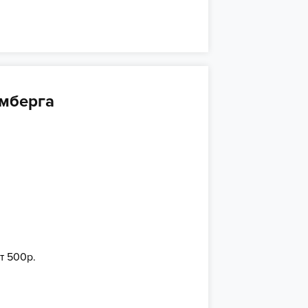
емберга
т 500р.