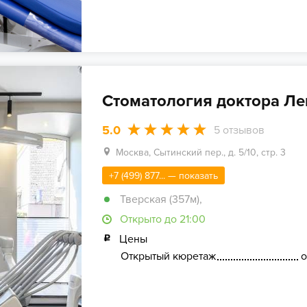
Стоматология доктора Л
5.0
5
отзывов
Москва, Сытинский пер., д. 5/10, стр. 3
+7 (499) 877... — показать
Тверская (357м)
,
Открыто до 21:00
Цены
Открытый кюретаж
о