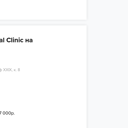
l Clinic на
 ХХIХ, к. 8
7 000р.