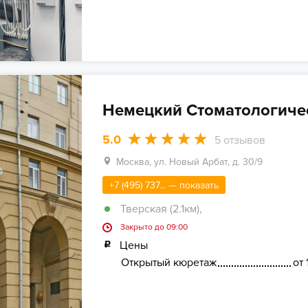
Немецкий Стоматологиче
5.0
5
отзывов
Москва, ул. Новый Арбат, д. 30/9
+7 (495) 737... — показать
Тверская (2.1км)
,
Закрыто до 09:00
Цены
Открытый кюретаж
от 