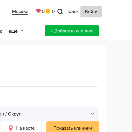
Москва
0
0
Поиск
Войти
+ Добавить клинику
ещё
ю
На карте
Показать клиники