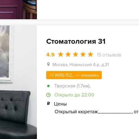
Стоматология 31
4.9
15
отзывов
Москва, Новинский б-р, д.31
+7 (495) 152... — показать
Тверская (1.7км)
,
Открыто до 22:00
Цены
Открытый кюретаж
от