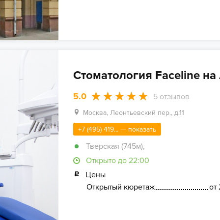
Стоматология Faceline н
5.0
5
отзывов
Москва, Леонтьевский пер., д.11
+7 (495) 419... — показать
Тверская (745м)
,
Открыто до 22:00
Цены
Открытый кюретаж
от 