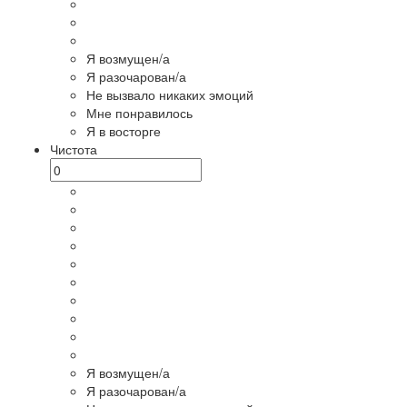
Я возмущен/а
Я разочарован/а
Не вызвало никаких эмоций
Мне понравилось
Я в восторге
Чистота
Я возмущен/а
Я разочарован/а