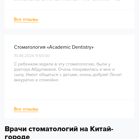
работают опытные специалисты. Весь процесс — от
диагностики и планирования до завершения лечения
— был понятным и хорошо организованным. Даже
непростое перелечивание каналов прошло
Все отзывы
комфортно и безболезненно. Рекомендую всем, кто
ценит качество лечения и современный подход!
Стоматология «Academic Dentistry»
15.06.2026 11:50:00
С ребенком ходили в эту стоматологию, были у
доктора Абдулаевой. Очень понравилась и мне и
сыну. Умеет общаться с детьми, очень добрая! Лечит
аккуратно и спокойно
Все отзывы
Врачи стоматологий на Китай-
городе