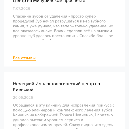
Центр на Мичуринском проспекте
11.07.2026
Спасение зубов от удаления - просто супер
процедура! Зуб начал разрушаться из-за зубного
камня, я уже думала, что теперь только удаление, но
всё оказалось иначе. Врачи сделали всё на высшем
уровне, зуб удалось восстановить. Спасибо большое
за отличную работу!
Все отзывы
Немецкий Имплантологический центр на
Киевской
26.06.2026
Обращался в эту клинику для исправления прикуса с
помощью элайнеров и комплексного лечения зубов.
Клиника на набережной Тараса Шевченко, 1 приятно
удивила высоким уровнем сервиса и
профессионализмом врачей. Сразу видно, что здесь