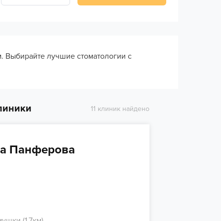
м. Выбирайте лучшие стоматологии с
клиники
11 клиник найдено
на Панферова
шки (1.7км)