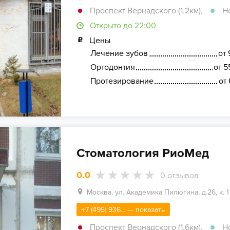
Проспект Вернадского (1.2км)
,
Н
Открыто до 22:00
Цены
Лечение зубов
от 
Ортодонтия
от 5
Протезирование
от 
Стоматология РиоМед
0.0
0
отзывов
Москва, ул. Академика Пилюгина, д.26, к. 1
+7 (495) 936... — показать
Проспект Вернадского (1.6км)
,
Н