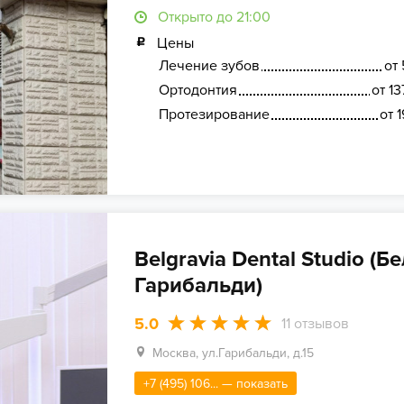
Открыто до 21:00
Цены
Лечение зубов
от 
Ортодонтия
от 1
Протезирование
от 
Belgravia Dental Studio (Б
Гарибальди)
5.0
11
отзывов
Москва, ул.Гарибальди, д.15
+7 (495) 106... — показать