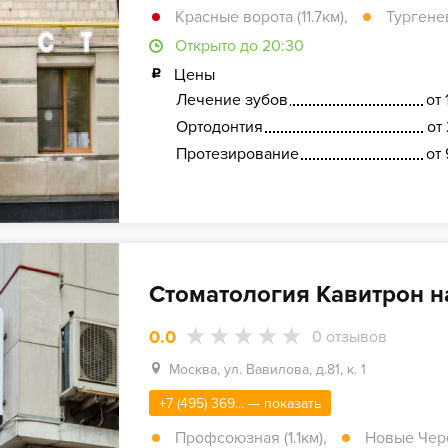
Красные ворота (11.7км)
,
Тургенев
Открыто до 20:30
Цены
Лечение зубов
от 
Ортодонтия
от 
Протезирование
от 
Стоматология Кавитрон н
0.0
0
отзывов
Москва, ул. Вавилова, д.81, к. 1
+7 (495) 369... — показать
Профсоюзная (1.1км)
,
Новые Чере