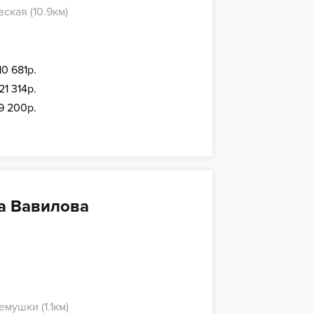
ская (10.9км)
10 681р.
21 314р.
9 200р.
а Вавилова
мушки (1.1км)