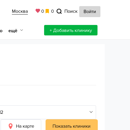
Москва
0
0
Поиск
Войти
+ Добавить клинику
ещё
ю
На карте
Показать клиники