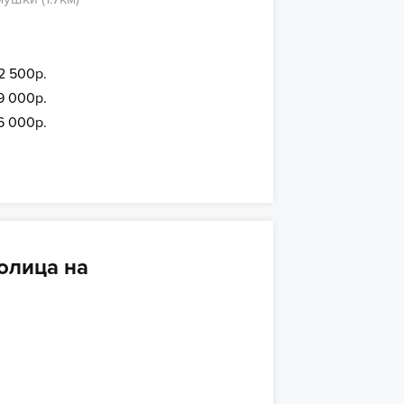
2 500р.
9 000р.
6 000р.
олица на