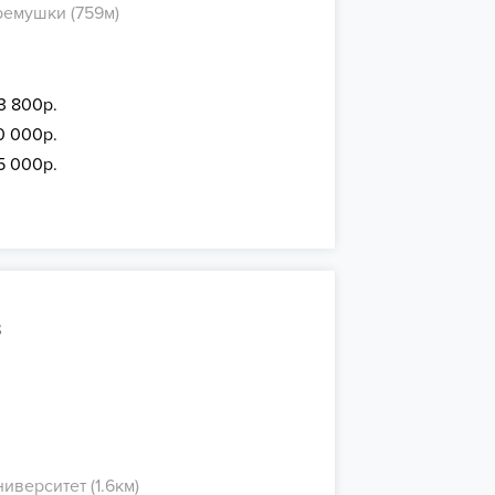
емушки (759м)
13 800р.
0 000р.
5 000р.
в
ниверситет (1.6км)