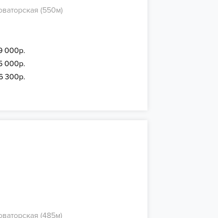
оваторская (550м)
9 000р.
5 000р.
6 300р.
оваторская (485м)