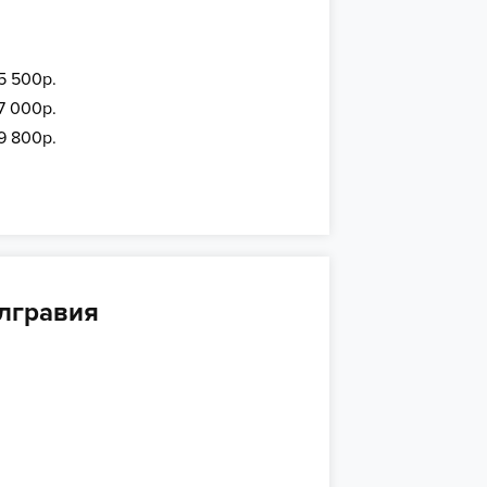
5 500р.
37 000р.
19 800р.
елгравия