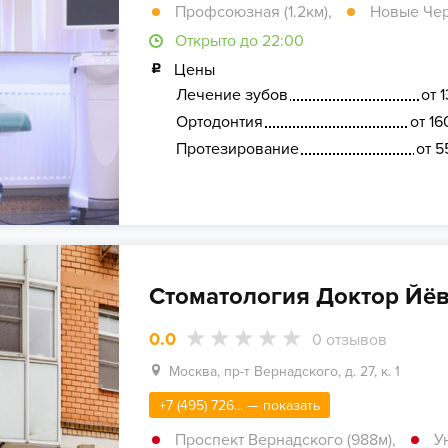
Профсоюзная (1.2км)
,
Новые Чер
Открыто до 22:00
Цены
Лечение зубов
от 
Ортодонтия
от 16
Протезирование
от 5
Стоматология Доктор Йё
0.0
0
отзывов
Москва, пр-т Вернадского, д. 27, к. 1
+7 (495) 726... — показать
Проспект Вернадского (988м)
,
У