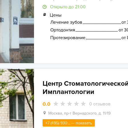
Открыто до 21:00
Цены
Лечение зубов
от 
Ортодонтия
от 3
Протезирование
от 
Центр Стоматологическо
Имплантологии
0.0
0
отзывов
Москва, пр-т Вернадского, д. 11/19
+7 (495) 930... — показать