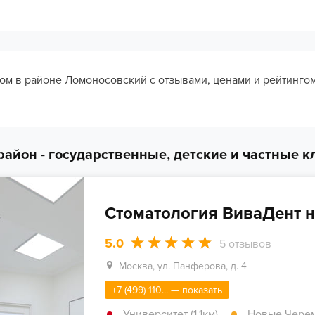
дом в районе Ломоносовский с отзывами, ценами и рейтинго
айон - государственные, детские и частные 
Стоматология ВиваДент 
5.0
5
отзывов
Москва, ул. Панферова, д. 4
+7 (499) 110... — показать
Университет (1.1км)
,
Новые Черему