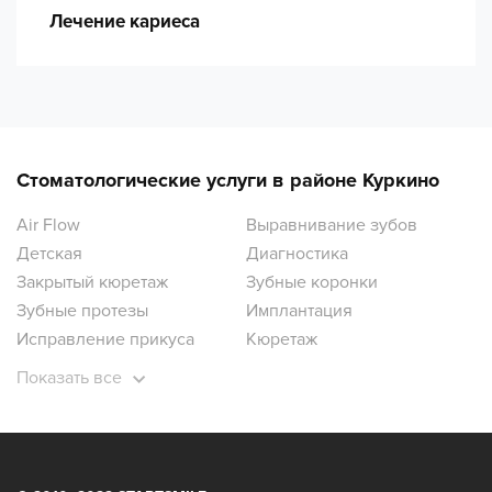
Лечение кариеса
Стоматологические услуги в районе Куркино
Air Flow
Выравнивание зубов
Детская
Диагностика
Закрытый кюретаж
Зубные коронки
Зубные протезы
Имплантация
Исправление прикуса
Кюретаж
Лечение десен
Лечение зубов
Показать все
Лечение зубов под наркозом
Лечение кариеса
Лечение кисты
Лечение пульпита
Ортодонтия
Ортопантомограмма зубов
Отбеливание зубов
Открытый кюретаж