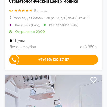
Стоматологический центр Ионика
5
4.7
отзывов
Москва, ул.Соловьиная роща, д.16, пом.VI, ком.1-6
,
Речной вокзал (6.7км)
Планерная (4.7км)
Открыто до 21:00
Цены
Лечение зубов
от 3 350р.
+7 (495) 120-37-67