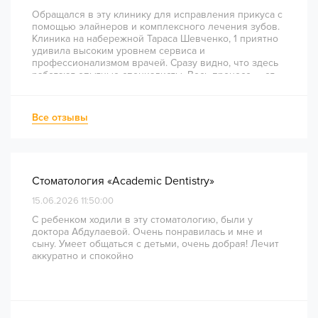
Обращался в эту клинику для исправления прикуса с
помощью элайнеров и комплексного лечения зубов.
Клиника на набережной Тараса Шевченко, 1 приятно
удивила высоким уровнем сервиса и
профессионализмом врачей. Сразу видно, что здесь
работают опытные специалисты. Весь процесс — от
диагностики и планирования до завершения лечения
— был понятным и хорошо организованным. Даже
непростое перелечивание каналов прошло
Все отзывы
комфортно и безболезненно. Рекомендую всем, кто
ценит качество лечения и современный подход!
Стоматология «Academic Dentistry»
15.06.2026 11:50:00
С ребенком ходили в эту стоматологию, были у
доктора Абдулаевой. Очень понравилась и мне и
сыну. Умеет общаться с детьми, очень добрая! Лечит
аккуратно и спокойно