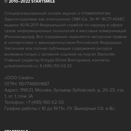
© 2010–2022 STARTSMILE
Панорамный снимок зубов
Пародонтология
Протезирование
Профгигиена
стоматологии
Специализированный онлайн журнал о
.
Зарегистрирован как электронное СМИ (Св. Эл № ФС77-45487,
Ремонт зубных протезов
выдано 16.06.2011 Федеральной службой по надзору в сфере
связи, информационных технологий и массовых коммуникаций
(Роскомнадзор)). Все содержание охраняется авторским правом
в соответствии с законодательством Российской Федерации.
Частичная или полная публикация содержания ресурса
возможна только с активной ссылкой на портал Startsmile.
Главный редактор Клоуда Юлия Викторовна, контакты
yulia@startsmile.ru, 8 (495) 150-02-33
«
ООО Смайл
»
ОГРН: 1107746601687
Адрес:
119021
,
Москва
,
бульвар Зубовский, д. 20-23, стр.
1, эт. 1, пом. IA
Телефон:
+7 (495) 150-02-33
График работы с 10 до 19 Пн.-Пт. Выходные Сб. и Вс.