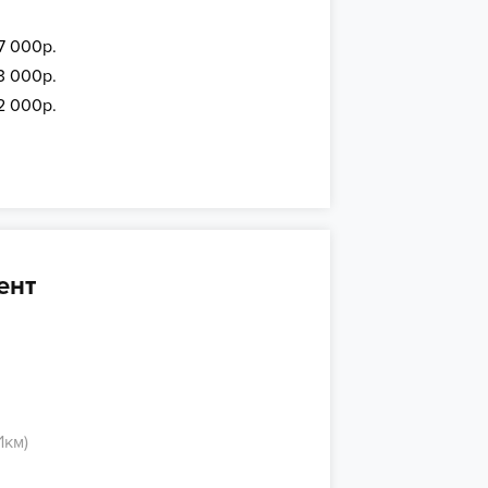
7 000р.
3 000р.
2 000р.
ент
1км)