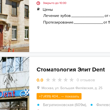
Закрыто до 10:00
Цены
Лечение зубов
от 
Протезирование
от 
Стоматология Элит Dent
0.0
0
отзывов
Москва, ул. Большая Филёвская, д. 25
+7 (499) 404... — показать
Багратионовская (609м)
,
Филевс