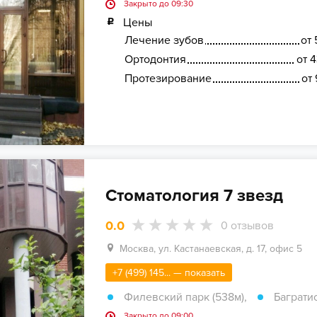
Закрыто до 09:30
Цены
Лечение зубов
от 
Ортодонтия
от 
Протезирование
от 
Стоматология 7 звезд
0.0
0
отзывов
Москва, ул. Кастанаевская, д. 17, офис 5
+7 (499) 145... — показать
Филевский парк (538м)
,
Баграти
Закрыто до 09:00