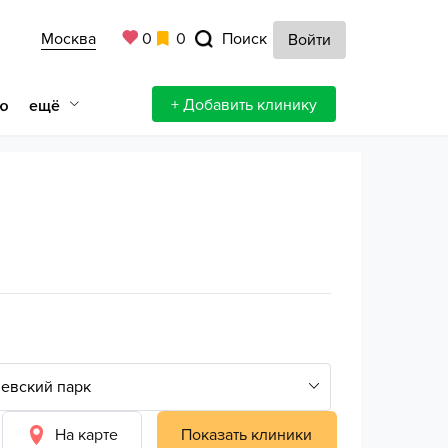
Москва
0
0
Поиск
Войти
+ Добавить клинику
ещё
ю
На карте
Показать клиники