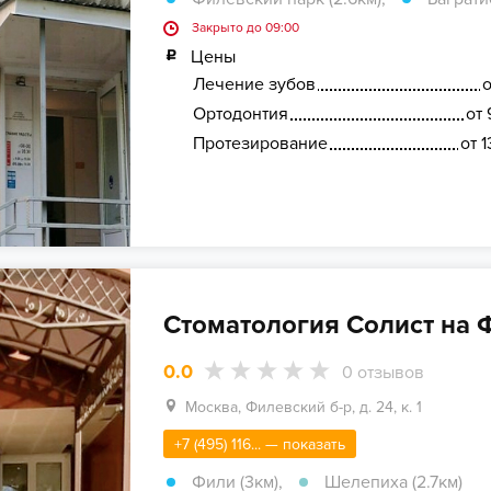
Закрыто до 09:00
Цены
Лечение зубов
о
Ортодонтия
от 
Протезирование
от 
Стоматология Солист на
0.0
0
отзывов
Москва, Филевский б-р, д. 24, к. 1
+7 (495) 116... — показать
Фили (3км)
,
Шелепиха (2.7км)