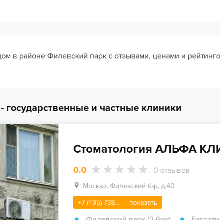
дом в районе Филевский парк с отзывами, ценами и рейтинг
- государственные и частные клиники
Стоматология АЛЬФА К
0.0
0
отзывов
Москва, Филевский б-р, д.40
+7 (495) 738... — показать
Филевский парк (2.6км)
,
Баграти