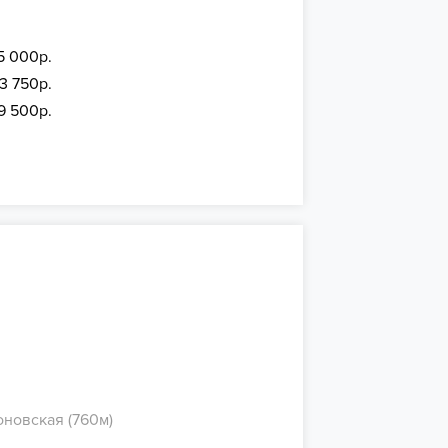
5 000р.
43 750р.
9 500р.
оновская (760м)