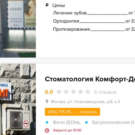
Цены
Лечение зубов
от 
Ортодонтия
от 3
Протезирование
от 3
Стоматология Комфорт-Д
0.0
0
отзывов
Москва, ул. Новозаводская, д.8, к.3
(495) 795-95... — показать
Фили (833м)
,
Багратионовская (1.
Закрыто до 10:00