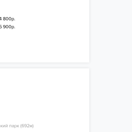
4 800р.
15 900р.
кий парк (692м)