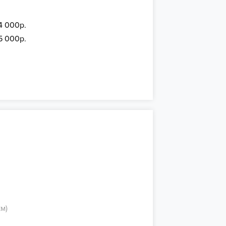
4 000р.
15 000р.
м)