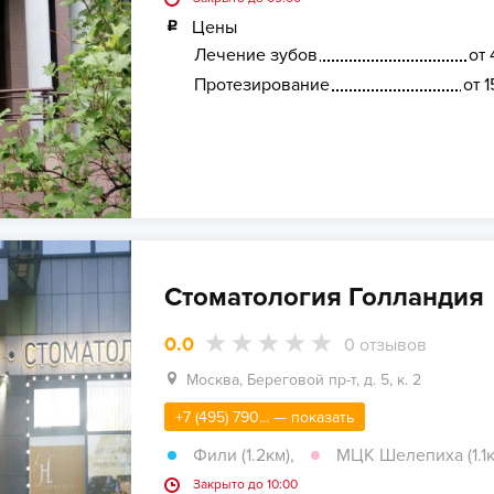
Цены
Лечение зубов
от 
Протезирование
от 
Стоматология Голландия
0.0
0
отзывов
Москва, Береговой пр-т, д. 5, к. 2
+7 (495) 790... — показать
Фили (1.2км)
,
МЦК Шелепиха (1.1к
Закрыто до 10:00