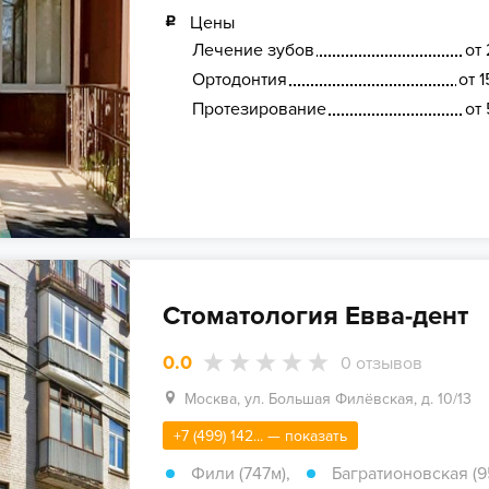
Цены
Лечение зубов
от 
Ортодонтия
от 
Протезирование
от 
Стоматология Евва-дент
0.0
0
отзывов
Москва, ул. Большая Филёвская, д. 10/13
+7 (499) 142... — показать
Фили (747м)
,
Багратионовская (9