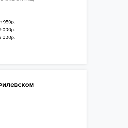
т 950р.
9 000р.
13 000р.
 Филевском