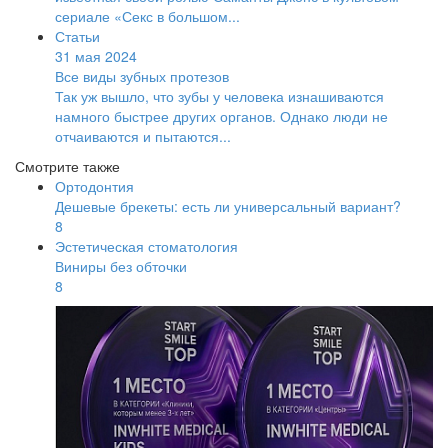
сериале «Секс в большом...
Статьи
31 мая 2024
Все виды зубных протезов
Так уж вышло, что зубы у человека изнашиваются
намного быстрее других органов. Однако люди не
отчаиваются и пытаются...
Смотрите также
Ортодонтия
Дешевые брекеты: есть ли универсальный вариант?
8
Эстетическая стоматология
Виниры без обточки
8