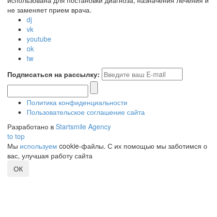
использована для постановки диагноза, назначения лечения и
не заменяет прием врача.
dj
vk
youtube
ok
tw
Подписаться на рассылку:
Политика конфиденциальности
Пользовательское соглашение сайта
Разработано в
Startsmile Agency
to top
Мы
используем
cookie-файлы. С их помощью мы заботимся о
вас, улучшая работу сайта
ОК