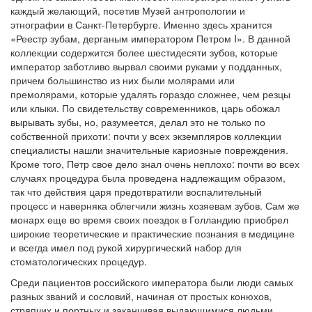
каждый желающий, посетив Музей антропологии и
этнографии в Санкт-Петербурге. Именно здесь хранится
«Реестр зубам, дерганым императором Петром I». В данной
коллекции содержится более шестидесяти зубов, которые
император заботливо вырвал своими руками у подданных,
причем большинство из них были молярами или
премолярами, которые удалять гораздо сложнее, чем резцы
или клыки. По свидетельству современников, царь обожал
вырывать зубы, но, разумеется, делал это не только по
собственной прихоти: почти у всех экземпляров коллекции
специалисты нашли значительные кариозные повреждения.
Кроме того, Петр свое дело знал очень неплохо: почти во всех
случаях процедура была проведена надлежащим образом,
так что действия царя предотвратили воспалительный
процесс и наверняка облегчили жизнь хозяевам зубов. Сам же
монарх еще во время своих поездок в Голландию приобрел
широкие теоретические и практические познания в медицине
и всегда имел под рукой хирургический набор для
стоматологических процедур.
Среди пациентов российского императора были люди самых
разных званий и сословий, начиная от простых конюхов,
стряпчих и портных и заканчивая выдающимися людьми