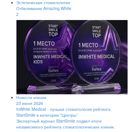
Эстетическая стоматология
Отбеливание Amazing White
2
Новости клиник
23 июня 2026
InWhite Medical - лучшая стоматология рейтинга
StartSmile в категории “Центры”
Экспертный журнал StartSmile подвел итоги
независимого рейтинга стоматологических клиник.