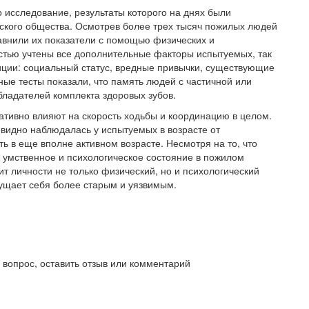
исследование, результаты которого на днях были
ского общества. Осмотрев более трех тысяч пожилых людей
равнили их показатели с помощью физических и
стью учтены все дополнительные факторы испытуемых, так
иции: социальный статус, вредные привычки, существующие
ные тесты показали, что память людей с частичной или
бладателей комплекта здоровых зубов.
гативно влияют на скорость ходьбы и координацию в целом.
евидно наблюдалась у испытуемых в возрасте от
ь в еще вполне активном возрасте. Несмотря на то, что
 умственное и психологическое состояние в пожилом
ит личности не только физический, но и психологический
щущает себя более старым и уязвимым.
ь вопрос, оставить отзыв или комментарий