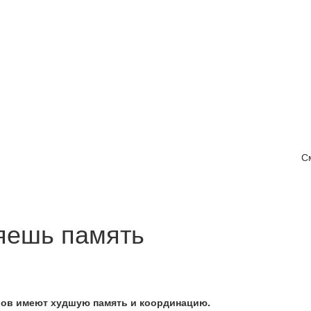
С
яешь память
бов имеют худшую память и координацию.