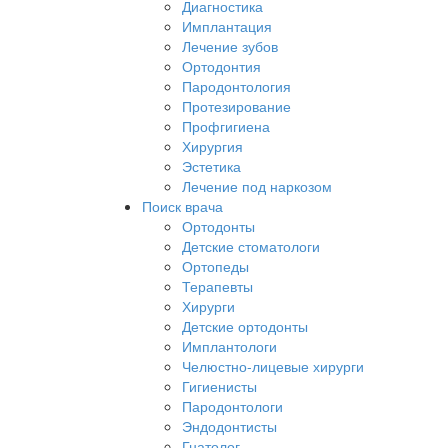
Диагностика
Имплантация
Лечение зубов
Ортодонтия
Пародонтология
Протезирование
Профгигиена
Хирургия
Эстетика
Лечение под наркозом
Поиск врача
Ортодонты
Детские стоматологи
Ортопеды
Терапевты
Хирурги
Детские ортодонты
Имплантологи
Челюстно-лицевые хирурги
Гигиенисты
Пародонтологи
Эндодонтисты
Гнатолог