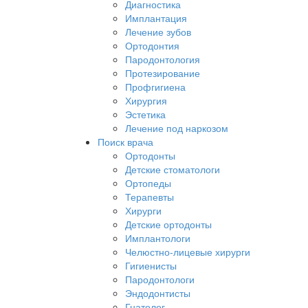
Диагностика
Имплантация
Лечение зубов
Ортодонтия
Пародонтология
Протезирование
Профгигиена
Хирургия
Эстетика
Лечение под наркозом
Поиск врача
Ортодонты
Детские стоматологи
Ортопеды
Терапевты
Хирурги
Детские ортодонты
Имплантологи
Челюстно-лицевые хирурги
Гигиенисты
Пародонтологи
Эндодонтисты
Гнатолог