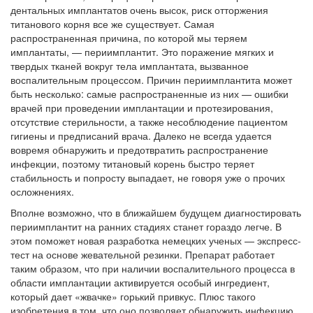
дентальных имплантатов очень высок, риск отторжения
титанового корня все же существует. Самая
распространенная причина, по которой мы теряем
имплантаты, — периимплантит. Это поражение мягких и
твердых тканей вокруг тела имплантата, вызванное
воспалительным процессом. Причин периимплантита может
быть несколько: самые распространенные из них — ошибки
врачей при проведении имплантации и протезирования,
отсутствие стерильности, а также несоблюдение пациентом
гигиены и предписаний врача. Далеко не всегда удается
вовремя обнаружить и предотвратить распространение
инфекции, поэтому титановый корень быстро теряет
стабильность и попросту выпадает, не говоря уже о прочих
осложнениях.
Вполне возможно, что в ближайшем будущем диагностировать
периимплантит на ранних стадиях станет гораздо легче. В
этом поможет новая разработка немецких ученых — экспресс-
тест на основе жевательной резинки. Препарат работает
таким образом, что при наличии воспалительного процесса в
области имплантации активируется особый ингредиент,
который дает «жвачке» горький привкус. Плюс такого
изобретения в том, что оно позволяет обнаружить инфекцию